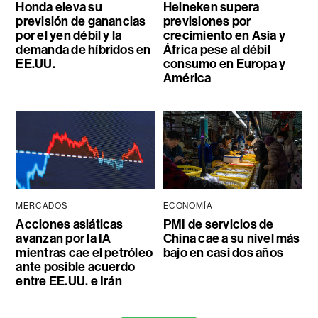
Honda eleva su
Heineken supera
previsión de ganancias
previsiones por
por el yen débil y la
crecimiento en Asia y
demanda de híbridos en
África pese al débil
EE.UU.
consumo en Europa y
América
MERCADOS
ECONOMÍA
Acciones asiáticas
PMI de servicios de
avanzan por la IA
China cae a su nivel más
mientras cae el petróleo
bajo en casi dos años
ante posible acuerdo
entre EE.UU. e Irán