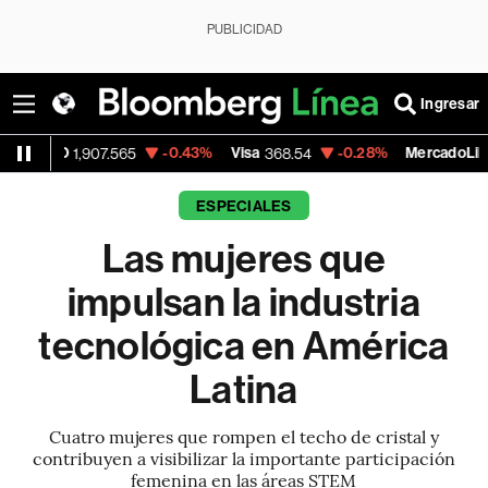
PUBLICIDAD
Ingresar
-0.43%
Visa
-0.28%
MercadoLibre
+
.565
368.54
1,924.95
ESPECIALES
Las mujeres que
impulsan la industria
tecnológica en América
Latina
Cuatro mujeres que rompen el techo de cristal y
contribuyen a visibilizar la importante participación
femenina en las áreas STEM