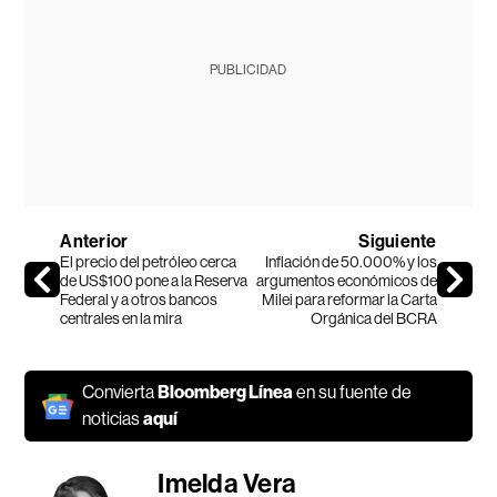
PUBLICIDAD
Anterior
Siguiente
El precio del petróleo cerca
Inflación de 50.000% y los
de US$100 pone a la Reserva
argumentos económicos de
Federal y a otros bancos
Milei para reformar la Carta
centrales en la mira
Orgánica del BCRA
Convierta
Bloomberg Línea
en su fuente de
noticias
aquí
Imelda Vera