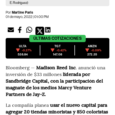
E. Rodriguez)
Por
Martine Paris
01 de mayo, 2022 | 01:00 PM
ÚLTIMAS
COTIZACIONES
ULTA
TGT
AMZN
-0.27%
-0.42%
-0.09%
538.84
147.08
272.35
Bloomberg —
Madison Reed Inc
. anunció una
inversión de $33 millones
liderada por
Sandbridge Capital, con la participación del
magnate de los medios Marcy Venture
Partners de Jay-Z.
La compañía planea
usar el nuevo capital para
agregar 20 tiendas minoristas y 850 coloristas