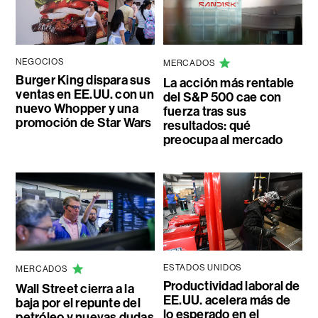
NEGOCIOS
MERCADOS
Burger King dispara sus
La acción más rentable
ventas en EE.UU. con un
del S&P 500 cae con
nuevo Whopper y una
fuerza tras sus
promoción de Star Wars
resultados: qué
preocupa al mercado
ESTADOS UNIDOS
MERCADOS
Productividad laboral de
Wall Street cierra a la
EE.UU. acelera más de
baja por el repunte del
lo esperado en el
petróleo y nuevas dudas