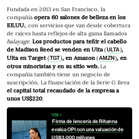
Fundada en 2013 en San Francisco, la
compañía
opera 60 salones de belleza en los
EE.UU.
, con servicios que van desde cobertura
de raíces hasta reflejos de alta gama llamados
balayage
.
Los productos para teñir el cabello
de Madison Reed se venden en Ulta
(
)
,
ULTA
Ulta en Target
(
)
, en Amazon
(
)
, en
TGT
AMZN
otros minoristas y en su sitio web.
La
compañía también tiene un negocio de
suscripción. La financiación de la Serie G lleva
el capital total recaudado de la empresa a
unos US$220
.
VER +
Firma de lencería de Rihanna
evalúa OPI con una valuación de
US$3.000 millones