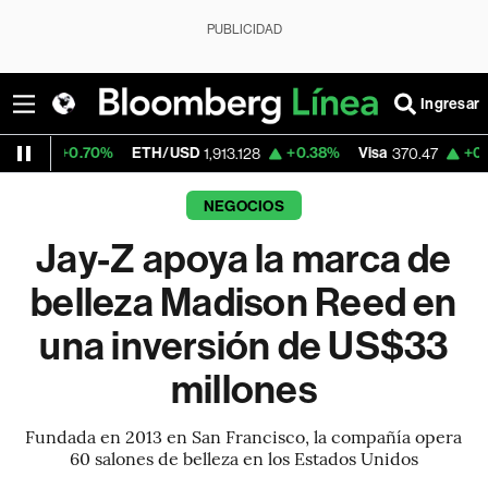
PUBLICIDAD
Ingresar
70%
ETH/USD
+0.38%
Visa
+0.52%
Merca
1,913.128
370.47
NEGOCIOS
Jay-Z apoya la marca de
belleza Madison Reed en
una inversión de US$33
millones
Fundada en 2013 en San Francisco, la compañía opera
60 salones de belleza en los Estados Unidos