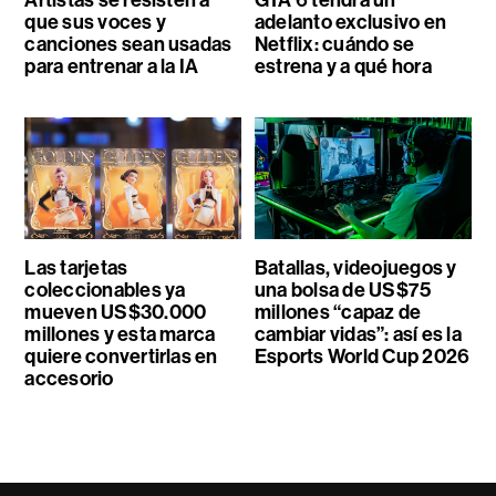
Artistas se resisten a
GTA 6 tendrá un
que sus voces y
adelanto exclusivo en
canciones sean usadas
Netflix: cuándo se
para entrenar a la IA
estrena y a qué hora
Las tarjetas
Batallas, videojuegos y
coleccionables ya
una bolsa de US$75
mueven US$30.000
millones “capaz de
millones y esta marca
cambiar vidas”: así es la
quiere convertirlas en
Esports World Cup 2026
accesorio