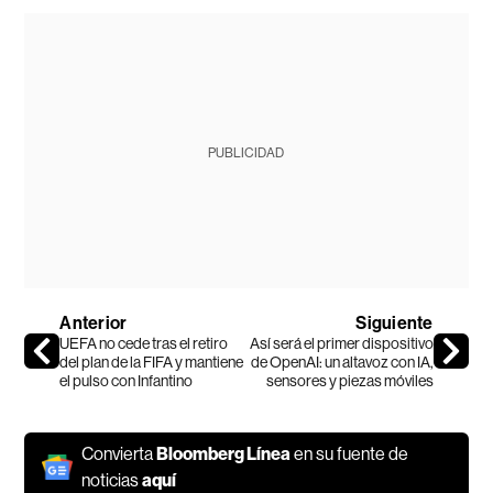
PUBLICIDAD
Anterior
Siguiente
UEFA no cede tras el retiro
Así será el primer dispositivo
del plan de la FIFA y mantiene
de OpenAI: un altavoz con IA,
el pulso con Infantino
sensores y piezas móviles
Convierta
Bloomberg Línea
en su fuente de
noticias
aquí