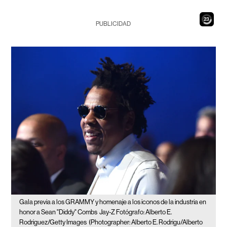
21
PUBLICIDAD
Gala previa a los GRAMMY y homenaje a los iconos de la industria en
honor a Sean "Diddy" Combs
Jay-Z Fotógrafo: Alberto E.
Rodriguez/Getty Images
(Photographer: Alberto E. Rodrigu/Alberto