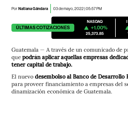
Por
Natiana Gándara
03 de mayo, 2022 | 05:57 PM
NASDAQ
+1.00%
ÚLTIMAS
COTIZACIONES
25,373.85
Guatemala — A través de un comunicado de pr
que
podrán aplicar aquellas empresas dedicada
tener capital de trabajo.
El nuevo
desembolso al Banco de Desarrollo R
para proveer financiamiento a empresas del se
dinamización económica de Guatemala.