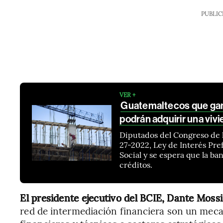
PUBLIC
VER +
Guatemaltecos que gane
podrán adquirir una viv
Diputados del Congreso de 
27-2022, Ley de Interés Pref
Social y se espera que la b
créditos.
El presidente ejecutivo del BCIE, Dante Moss
red de intermediación financiera son un meca