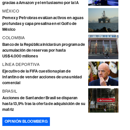
gracias a Amazon y el entusiasmo por la IA
MÉXICO
Pemex y Petrobras evalúan activos en aguas
profundas y capa presalina en el Golfo de
México
COLOMBIA
Banco de la República iniciará un programa de
acumulación de reservas por hasta
US$4.000 millones
LÍNEA DEPORTIVA
Ejecutivo de la FIFA cuestiona plan de
Infantino de vender acciones de una unidad
comercial
BRASIL
Acciones de Santander Brasil se disparan
hasta 13,9% tras la oferta de adquisición de su
matriz
OPINIÓN BLOOMBERG