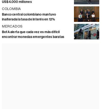
US$4.000 millones
COLOMBIA
Banco central colombiano mantuvo
inalterada la tasa de interés en 12%
MERCADOS
BofA alerta que cada vez es más difícil
encontrar monedas emergentes baratas