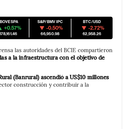
IBOVESPA
S&P/BMV IPC
BTC/USD
+0.57%
-0.50%
-2.72%
178,161.46
66,950.98
62,958.26
ensa las autoridades del BCIE compartieron
s a la infraestructura con el objetivo de
ural (Banrural) ascendió a US$10 millones
ctor construcción y contribuir a la