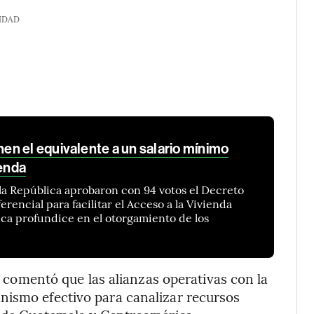
IDAD
n el equivalente a un salario mínimo
ienda
la República aprobaron con 94 votos el Decreto
erencial para facilitar el Acceso a la Vivienda
anca profundice en el otorgamiento de los
i
comentó que las alianzas operativas con la
nismo efectivo para canalizar recursos