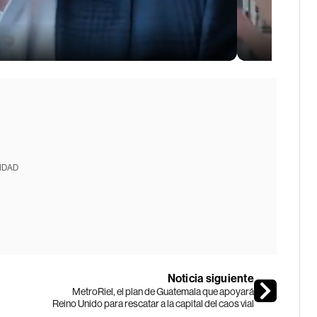
IDAD
Noticia siguiente
MetroRiel, el plan de Guatemala que apoyará
Reino Unido para rescatar a la capital del caos vial