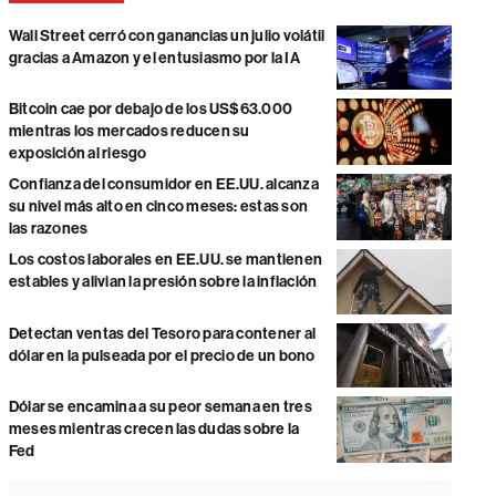
Wall Street cerró con ganancias un julio volátil
gracias a Amazon y el entusiasmo por la IA
Bitcoin cae por debajo de los US$63.000
mientras los mercados reducen su
exposición al riesgo
Confianza del consumidor en EE.UU. alcanza
su nivel más alto en cinco meses: estas son
las razones
Los costos laborales en EE.UU. se mantienen
estables y alivian la presión sobre la inflación
Detectan ventas del Tesoro para contener al
dólar en la pulseada por el precio de un bono
Dólar se encamina a su peor semana en tres
meses mientras crecen las dudas sobre la
Fed