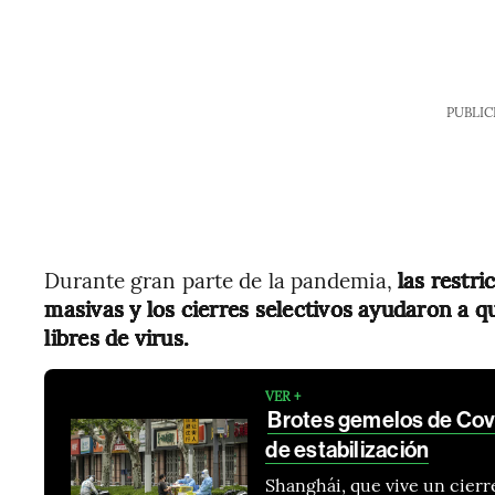
PUBLIC
Durante gran parte de la pandemia,
las restri
masivas y los cierres selectivos ayudaron a q
libres de virus.
VER +
Brotes gemelos de Cov
de estabilización
Shanghái, que vive un cierr