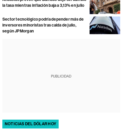
la tasa mientras inflación baja a 3,13% en julio
Sector tecnológico podría depender más de
inversores minoristas tras caída de julio,
según JPMorgan
PUBLICIDAD
NOTICIAS DEL DÓLAR HOY