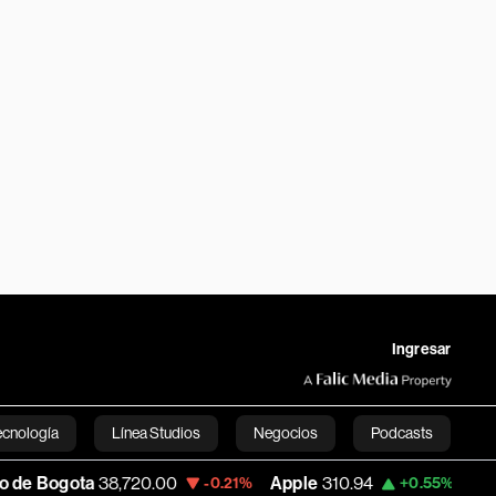
Ingresar
ecnología
Línea Studios
Negocios
Podcasts
,720.00
Apple
310.94
USD COP
3,175.95
-0.21%
+0.55%
English