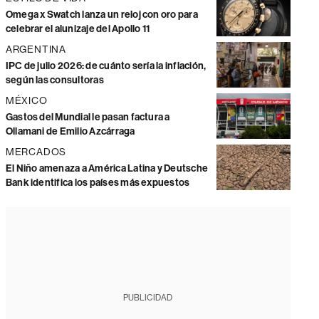
Omega x Swatch lanza un reloj con oro para
celebrar el alunizaje del Apollo 11
ARGENTINA
IPC de julio 2026: de cuánto sería la inflación,
según las consultoras
MÉXICO
Gastos del Mundial le pasan factura a
Ollamani de Emilio Azcárraga
MERCADOS
El Niño amenaza a América Latina y Deutsche
Bank identifica los países más expuestos
PUBLICIDAD