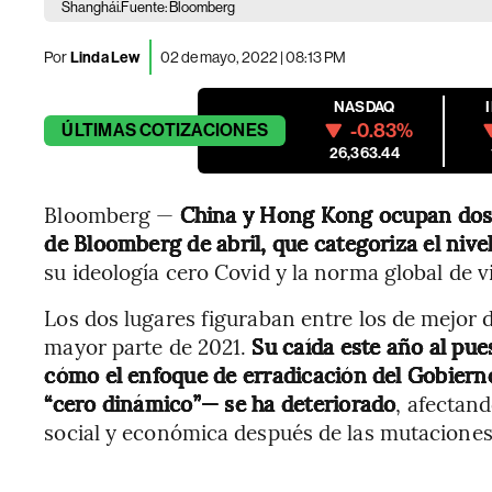
Shanghái.Fuente: Bloomberg
Por
Linda Lew
02 de mayo, 2022 | 08:13 PM
NASDAQ
-0.83%
ÚLTIMAS
COTIZACIONES
26,363.44
Bloomberg —
China y Hong Kong ocupan dos d
de Bloomberg de abril, que categoriza el nivel
su ideología cero Covid y la norma global de v
Los dos lugares figuraban entre los de mejor
mayor parte de 2021.
Su caída este año al pue
cómo el enfoque de erradicación del Gobier
“cero dinámico”— se ha deteriorado
, afectan
social y económica después de las mutaciones 