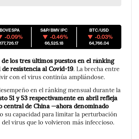
IBOVESPA
S&P/BMV IPC
BTC/USD
-0.09%
-0.46%
-0.03%
177,726.17
66,525.18
64,766.04
e los tres últimos puestos en el ránking
 de resistencia al Covid-19
. La brecha entre
ivir con el virus continúa ampliándose.
 desempeño en el ránking mensual durante la
sto 51 y 53 respectivamente en abril refleja
no central de China —ahora denominado
do su capacidad para limitar la perturbación
del virus que lo volvieron más infeccioso.