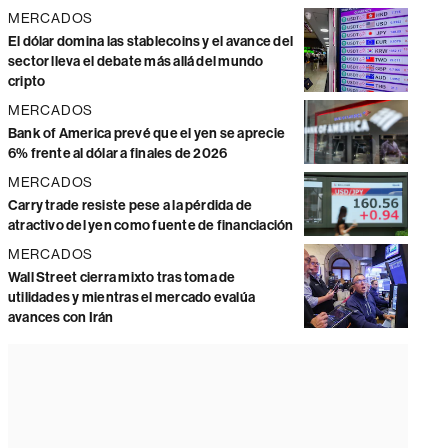
MERCADOS
El dólar domina las stablecoins y el avance del
sector lleva el debate más allá del mundo
cripto
MERCADOS
Bank of America prevé que el yen se aprecie
6% frente al dólar a finales de 2026
MERCADOS
Carry trade resiste pese a la pérdida de
atractivo del yen como fuente de financiación
MERCADOS
Wall Street cierra mixto tras toma de
utilidades y mientras el mercado evalúa
avances con Irán