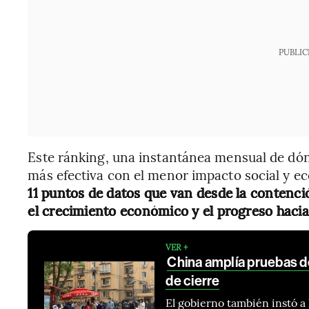
PUBLIC
Este ránking, una instantánea mensual de dó
más efectiva con el menor impacto social y 
11 puntos de datos que van desde la contenci
el crecimiento económico y el progreso hacia 
VER +
China amplía pruebas d
de cierre
El gobierno también instó a 