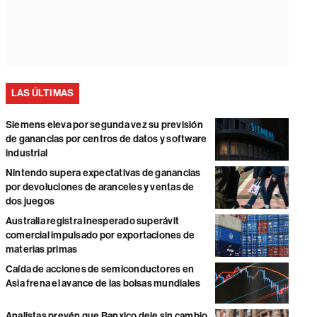
LAS ÚLTIMAS
Siemens eleva por segunda vez su previsión
de ganancias por centros de datos y software
industrial
Nintendo supera expectativas de ganancias
por devoluciones de aranceles y ventas de
dos juegos
Australia registra inesperado superávit
comercial impulsado por exportaciones de
materias primas
Caída de acciones de semiconductores en
Asia frena el avance de las bolsas mundiales
Analistas prevén que Banxico deje sin cambio