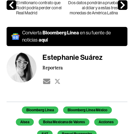
El millonario contrato que
Dos datos pondrán a prueba
Rodri podría perder con el
al dólar y a estas tres
Real Madrid
monedas de América Latina
Convierta
Bloomberg Línea
en su fuente de
noticias
aquí
Estephanie Suárez
Reportera
Temas de este artículo
Bloomberg Línea
Bloomberg Línea México
Alsea
Bolsa Mexicana de Valores
Acciones