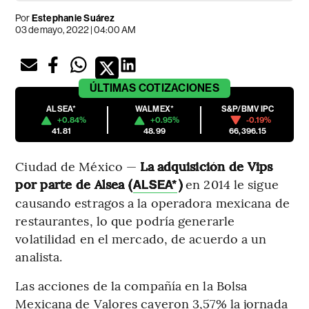
Por
Estephanie Suárez
03 de mayo, 2022 | 04:00 AM
ÚLTIMAS
COTIZACIONES
ALSEA*
WALMEX*
S&P/BMV IPC
+0.84%
+0.95%
-0.19%
41.81
48.99
66,396.15
Ciudad de México —
La adquisición de Vips
por parte de Alsea (
)
en 2014 le sigue
ALSEA*
causando estragos a la operadora mexicana de
restaurantes, lo que podría generarle
volatilidad en el mercado, de acuerdo a un
analista.
Las acciones de la compañía en la Bolsa
Mexicana de Valores cayeron 3,57% la jornada