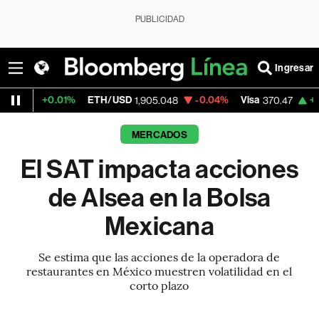
PUBLICIDAD
Ingresar
01%
ETH/USD
-0.04%
Visa
+0.52%
Merc
1,905.048
370.47
MERCADOS
El SAT impacta acciones
de Alsea en la Bolsa
Mexicana
Se estima que las acciones de la operadora de
restaurantes en México muestren volatilidad en el
corto plazo