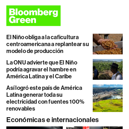
El Niño obliga a la caficultura
centroamericana a replantear su
modelo de producción
La ONU advierte que El Niño
podría agravar el hambre en
América Latina y el Caribe
Así logró este país de América
Latina generar toda su
electricidad con fuentes 100%
renovables
Económicas e internacionales