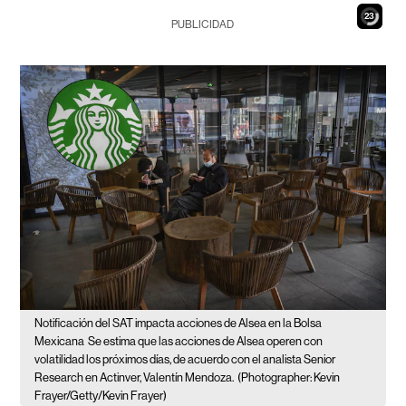
21
PUBLICIDAD
Notificación del SAT impacta acciones de Alsea en la Bolsa
Mexicana
Se estima que las acciones de Alsea operen con
volatilidad los próximos días, de acuerdo con el analista Senior
Research en Actinver, Valentín Mendoza.
(Photographer: Kevin
Frayer/Getty/Kevin Frayer)