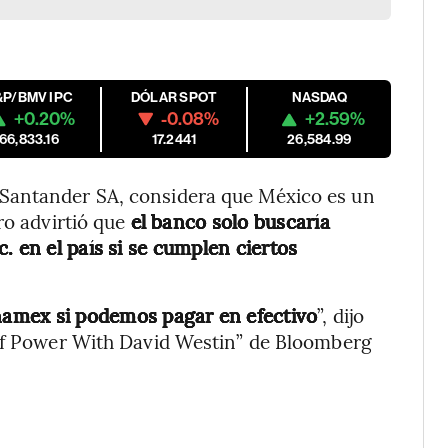
&P/BMV IPC
DÓLAR SPOT
NASDAQ
+0.20%
-0.08%
+2.59%
66,833.16
17.2441
26,584.99
Santander SA, considera que México es un
ro advirtió que
el banco solo buscaría
. en el país si se cumplen ciertos
amex si podemos pagar en efectivo
”, dijo
 of Power With David Westin” de Bloomberg