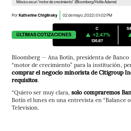
México es un “motor de crecimiento”
(Bloomberg/Hollie Adams)
Por
Katherine Chiglinsky
02 de mayo, 2022 | 01:02 PM
C
S
+2.47%
ÚLTIMAS
COTIZACIONES
136.87
Bloomberg — Ana Botín, presidenta de Banco 
“motor de crecimiento” para la institución, pe
comprar el negocio minorista de Citigroup Inc
requisitos
.
“Quiero ser muy clara,
solo compraremos Ban
Botín el lunes en una entrevista en “Balance
Television.