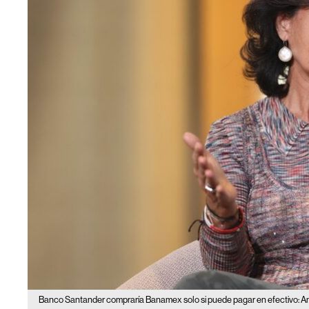
Banco Santander compraría Banamex solo si puede pagar en efectivo: A