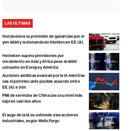
LAS ÚLTIMAS
Honda eleva su previsión de ganancias por el
yen débil y la demanda de híbridos en EE.UU.
Heineken supera previsiones por
crecimiento en Asia y África pese al débil
consumo en Europa y América
Acciones asiáticas avanzan por la IA mientras
cae el petróleo ante posible acuerdo entre
EE.UU. e Irán
PMI de servicios de China cae a su nivel más
bajo en casi dos años
El auge de la IA se extiende a las acciones
industriales, según Wells Fargo