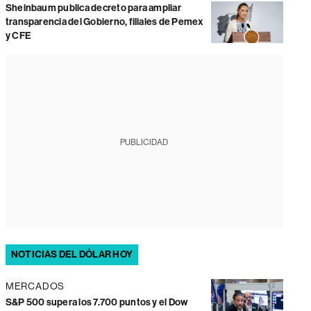
Sheinbaum publica decreto para ampliar
transparencia del Gobierno, filiales de Pemex
y CFE
PUBLICIDAD
NOTICIAS DEL DÓLAR HOY
MERCADOS
S&P 500 supera los 7.700 puntos y el Dow