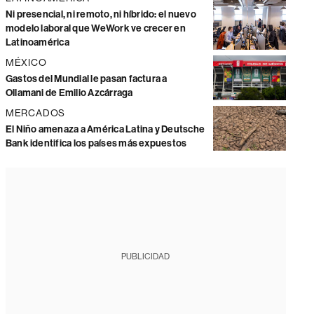
Ni presencial, ni remoto, ni híbrido: el nuevo
modelo laboral que WeWork ve crecer en
Latinoamérica
MÉXICO
Gastos del Mundial le pasan factura a
Ollamani de Emilio Azcárraga
MERCADOS
El Niño amenaza a América Latina y Deutsche
Bank identifica los países más expuestos
PUBLICIDAD