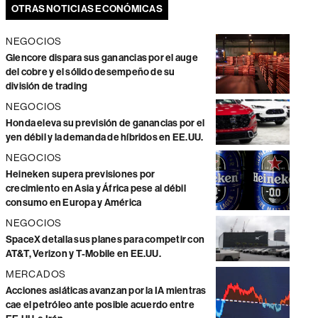
OTRAS NOTICIAS ECONÓMICAS
NEGOCIOS
Glencore dispara sus ganancias por el auge
del cobre y el sólido desempeño de su
división de trading
NEGOCIOS
Honda eleva su previsión de ganancias por el
yen débil y la demanda de híbridos en EE.UU.
NEGOCIOS
Heineken supera previsiones por
crecimiento en Asia y África pese al débil
consumo en Europa y América
NEGOCIOS
SpaceX detalla sus planes para competir con
AT&T, Verizon y T-Mobile en EE.UU.
MERCADOS
Acciones asiáticas avanzan por la IA mientras
cae el petróleo ante posible acuerdo entre