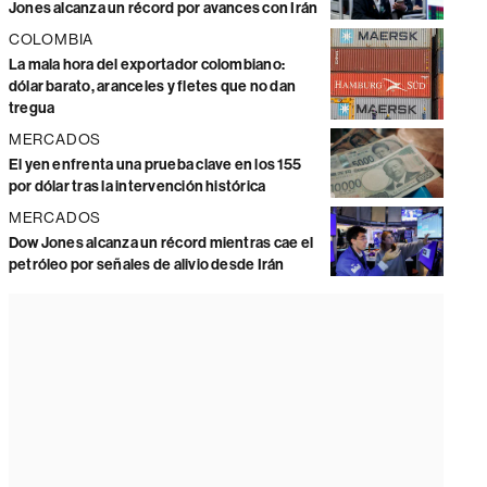
Jones alcanza un récord por avances con Irán
COLOMBIA
La mala hora del exportador colombiano:
dólar barato, aranceles y fletes que no dan
tregua
MERCADOS
El yen enfrenta una prueba clave en los 155
por dólar tras la intervención histórica
MERCADOS
Dow Jones alcanza un récord mientras cae el
petróleo por señales de alivio desde Irán