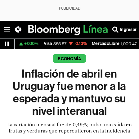
PUBLICIDAD
Ingresar
+0.10%
Visa
-0.13%
MercadoLibre
+1.11%
365.67
1,900.47
ECONOMÍA
Inflación de abril en
Uruguay fue menor a la
esperada y mantuvo su
nivel interanual
La variación mensual fue de 0,49%; hubo una caída en
frutas y verduras que repercutieron en la incidencia