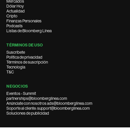
Mercados
Dólar Hoy
Actualidad
Cripto
Finanzas Personales
Podcasts
Listas de Bloomberg Línea
TÉRMINOS DE USO
Suscríbete
Política de privacidad
Términos de suscripción
Tecnología
T&C
NEGOCIOS
Eventos - Summit
partnerships@bloomberglinea.com
Anúnciate con nosotros ads@bloomberglinea.com
Soporte al cliente: support@bloomberglinea.com
Soluciones de publicidad