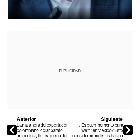
PUBLICIDAD
Anterior
Siguiente
La mala hora del exportador
¿Es buen momento para
colombiano: dólar barato,
invertir en México? Esto
aranceles y fletes que no dan
consideran analistas tras no