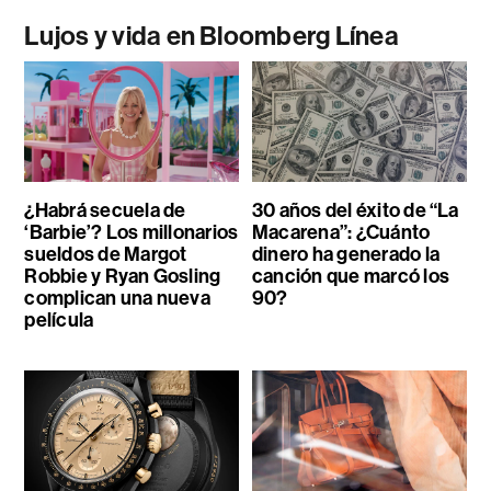
Lujos y vida en Bloomberg Línea
¿Habrá secuela de
30 años del éxito de “La
‘Barbie’? Los millonarios
Macarena”: ¿Cuánto
sueldos de Margot
dinero ha generado la
Robbie y Ryan Gosling
canción que marcó los
complican una nueva
90?
película