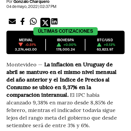
Por
Gonzalo Charquero
04 de mayo, 2022 | 02:37 PM
ÚLTIMAS
COTIZACIONES
MERVAL
IBOVESPA
BTC/USD
-0.51%
+0.00%
+0.13%
3,274,443.00
178,000.24
63,823.97
Montevideo —
La inflación en Uruguay de
abril se mantuvo en el mismo nivel mensual
del año anterior y el Índice de Precios al
Consumo se ubicó en 9,37% en la
comparación interanual.
El IPC había
alcanzado 9,38% en marzo desde 8,85% de
febrero, mientras el indicador todavía sigue
lejos del rango meta del gobierno que desde
setiembre será de entre 3% y 6%.