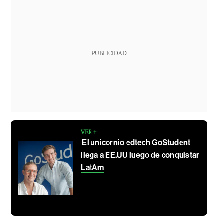
PUBLICIDAD
VER +
El unicornio edtech GoStudent
llega a EE.UU luego de conquistar
LatAm