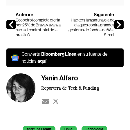
Anterior
Siguiente
Ecopetrol completa oferta
Hackers lanzan una ola de
por 25% de Brava y avanza
ataques contra grandes
hacia el control total de la
gestoras de fondos de Wall
brasileña
Street
Convierta
Bloomberg Línea
en su fuente de
noticias
aquí
Yanin Alfaro
Reportera de Tech & Funding
Temas de este artículo
Startups LatAm
Chile
Tecnología