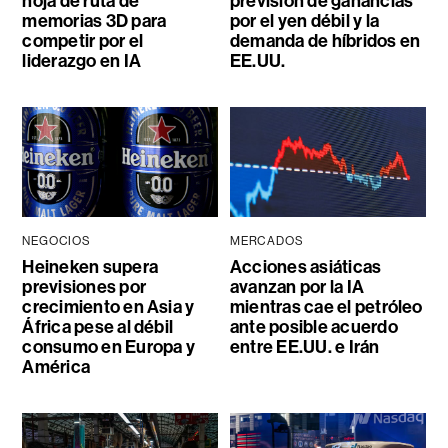
hoja de ruta de
previsión de ganancias
memorias 3D para
por el yen débil y la
competir por el
demanda de híbridos en
liderazgo en IA
EE.UU.
NEGOCIOS
MERCADOS
Heineken supera
Acciones asiáticas
previsiones por
avanzan por la IA
crecimiento en Asia y
mientras cae el petróleo
África pese al débil
ante posible acuerdo
consumo en Europa y
entre EE.UU. e Irán
América