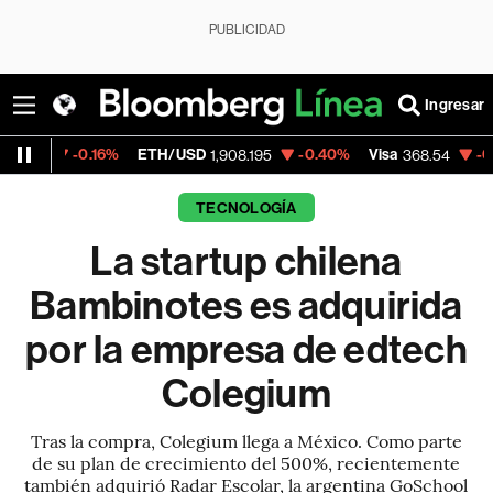
PUBLICIDAD
Ingresar
.16%
ETH/USD
-0.40%
Visa
-0.28%
Merc
1,908.195
368.54
TECNOLOGÍA
La startup chilena
Bambinotes es adquirida
por la empresa de edtech
Colegium
Tras la compra, Colegium llega a México. Como parte
de su plan de crecimiento del 500%, recientemente
también adquirió Radar Escolar, la argentina GoSchool