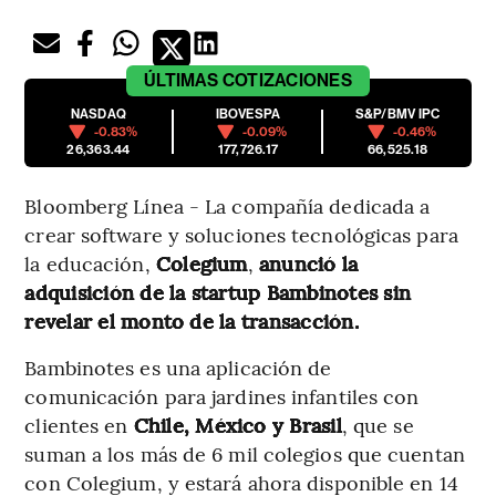
ÚLTIMAS
COTIZACIONES
NASDAQ
IBOVESPA
S&P/BMV IPC
-0.83%
-0.09%
-0.46%
26,363.44
177,726.17
66,525.18
Bloomberg Línea - La compañía dedicada a
crear software y soluciones tecnológicas para
la educación,
Colegium
,
anunció la
adquisición de la startup Bambinotes sin
revelar el monto de la transacción.
Bambinotes es una aplicación de
comunicación para jardines infantiles con
clientes en
Chile, México y Brasil
, que se
suman a los más de 6 mil colegios que cuentan
con Colegium, y estará ahora disponible en 14