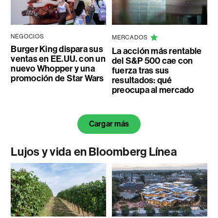
NEGOCIOS
MERCADOS
Burger King dispara sus
La acción más rentable
ventas en EE.UU. con un
del S&P 500 cae con
nuevo Whopper y una
fuerza tras sus
promoción de Star Wars
resultados: qué
preocupa al mercado
Cargar más
Lujos y vida en Bloomberg Línea