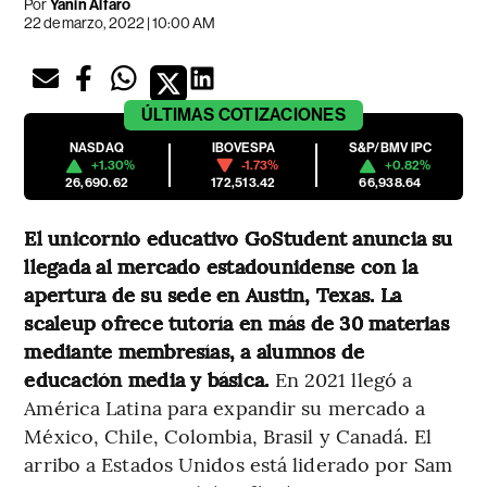
Por
Yanin Alfaro
22 de marzo, 2022 | 10:00 AM
ÚLTIMAS
COTIZACIONES
NASDAQ
IBOVESPA
S&P/BMV IPC
+1.30%
-1.73%
+0.82%
26,690.62
172,513.42
66,938.64
El unicornio educativo GoStudent anuncia su
llegada al mercado estadounidense con la
apertura de su sede en Austin, Texas. La
scaleup ofrece tutoría en más de 30 materias
mediante membresías, a alumnos de
educación media y básica.
En 2021 llegó a
América Latina para expandir su mercado a
México, Chile, Colombia, Brasil y Canadá. El
arribo a Estados Unidos está liderado por Sam