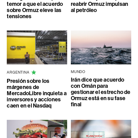
temor a que el acuerdo
reabrir Ormuz impulsan
sobre Ormuz eleve las
al petróleo
tensiones
MUNDO
ARGENTINA
Irán dice que acuerdo
Presión sobre los
con Omán para
márgenes de
gestionar el estrecho de
MercadoLibre inquieta a
Ormuz está en su fase
inversores y acciones
final
caen en el Nasdaq