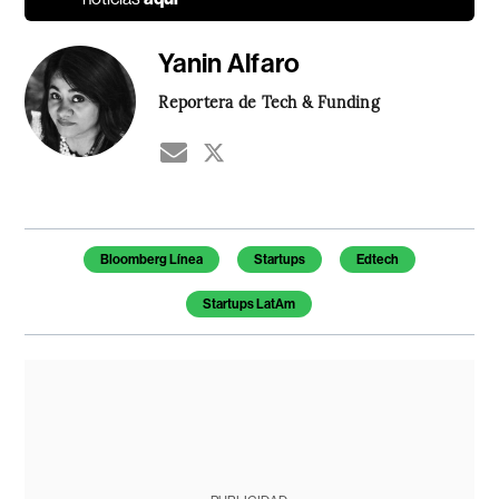
Yanin Alfaro
Reportera de Tech & Funding
Temas de este artículo
Bloomberg Línea
Startups
Edtech
Startups LatAm