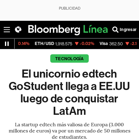
PUBLICIDAD
Ingresar
ETH/USD
-0.02%
Visa
-2.15%
MercadoLib
1,918.575
362.50
TECNOLOGÍA
El unicornio edtech
GoStudent llega a EE.UU
luego de conquistar
LatAm
La startup edtech más valiosa de Europa (3.000
millones de euros) va por un mercado de 50 millones
de estudiantes.