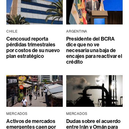
CHILE
ARGENTINA
Cencosud reporta
Presidente del BCRA
pérdidas trimestrales
dice que no ve
por costos de su nuevo
necesaria una baja de
plan estratégico
encajes para reactivar el
crédito
MERCADOS
MERCADOS
Activos de mercados
Dudas sobre el acuerdo
emergentes caen por
entre Irán y Omán para