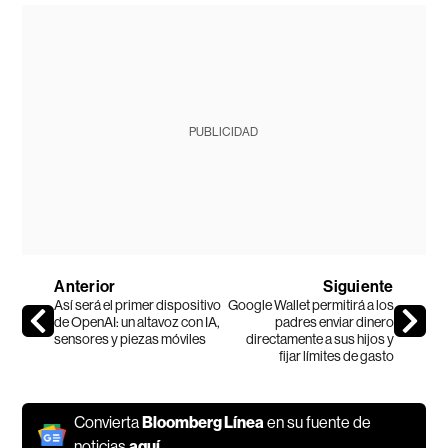
PUBLICIDAD
Anterior
Siguiente
Así será el primer dispositivo
Google Wallet permitirá a los
de OpenAI: un altavoz con IA,
padres enviar dinero
sensores y piezas móviles
directamente a sus hijos y
fijar límites de gasto
Convierta
Bloomberg Línea
en su fuente de
noticias
aquí