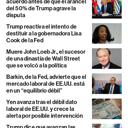
acuerdo antes de que el arancel
del 50% de Trump agrave la
disputa
Trump reactiva el intento de
destituir a la gobernadora Lisa
Cook de la Fed
Muere John Loeb Jr., el sucesor
de una dinastía de Wall Street
que se volcó a la política
Barkin, de la Fed, advierte que el
mercado laboral de EE.UU. está
en un “equilibrio débil”
Yen avanza tras el débil dato
laboral de EE.UU. y crece la
alerta por posible intervención
Trump dice que avanzan las