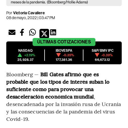
meses de la pandemia.
(Bloomberg/Hollie Adams)
Por
Victoria Cavaliere
08 de mayo, 2022 | 03:47 PM
ÚLTIMAS
COTIZACIONES
NASDAQ
IBOVESPA
S&P/BMV IPC
+2.19%
-0.35%
-0.39%
25,928.37
177,381.36
66,673.12
Bloomberg —
Bill Gates afirmó que es
probable que los tipos de interés suban lo
suficiente como para provocar una
desaceleración económica mundial
,
desencadenada por la invasión rusa de Ucrania
y las consecuencias de la pandemia del virus
Covid-19.