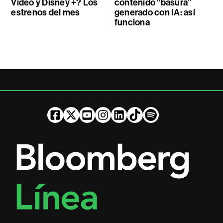
Video y Disney +? Los
contenido “basura”
estrenos del mes
generado con IA: así
funciona