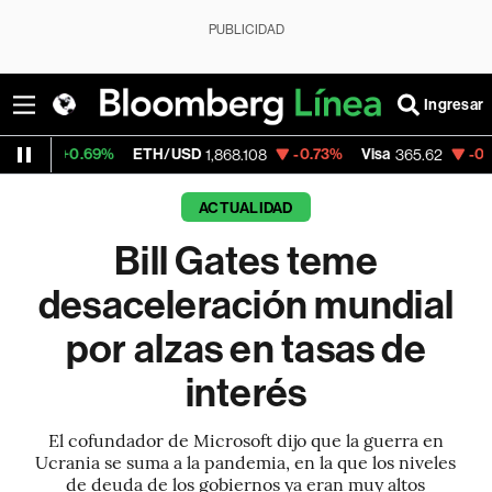
PUBLICIDAD
Ingresar
0.69%
ETH/USD
-0.73%
Visa
-0.14%
Merc
1,868.108
365.62
ACTUALIDAD
Bill Gates teme
desaceleración mundial
por alzas en tasas de
interés
El cofundador de Microsoft dijo que la guerra en
Ucrania se suma a la pandemia, en la que los niveles
de deuda de los gobiernos ya eran muy altos