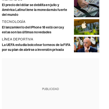
El precio del dólar se debilita en julio y
América Latina tiene la moneda más fuerte
del mundo
TECNOLOGÍA
El lanzamiento del iPhone 18 está cerca y
estas son las últimas novedades
LÍNEA DEPORTIVA
La UEFA estudia boicotear torneos de la FIFA
por su plan de abrirse a inversión privada
PUBLICIDAD