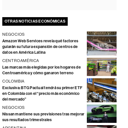
OTRAS NOTICIAS ECONÓMICAS
NEGOCIOS
Amazon Web Services revela qué factores
guiarán su futura expansión de centros de
datos en América Latina
CENTROAMÉRICA
Las marcas más elegidas por los hogares de
Centroamérica y cómo ganaron terreno
COLOMBIA
Exclusiva: BTG Pactual tendrá su primer ETF
en Colombia con el “precio más económico
del mercado”
NEGOCIOS
Nissan mantiene sus previsiones tras mejorar
sus resultados trimestrales
ARGENTINA