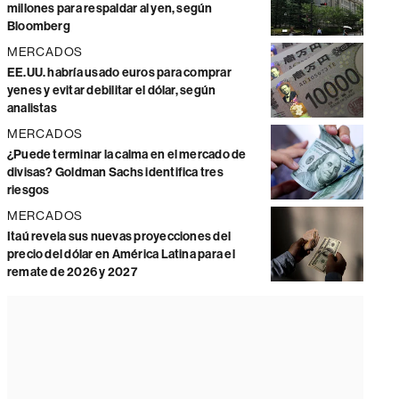
millones para respaldar al yen, según
Bloomberg
MERCADOS
EE.UU. habría usado euros para comprar
yenes y evitar debilitar el dólar, según
analistas
MERCADOS
¿Puede terminar la calma en el mercado de
divisas? Goldman Sachs identifica tres
riesgos
MERCADOS
Itaú revela sus nuevas proyecciones del
precio del dólar en América Latina para el
remate de 2026 y 2027