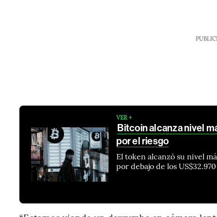
PUBLIC
VER +
Bitcoin alcanza nivel m
por el riesgo
El token alcanzó su nivel má
por debajo de los US$32.970