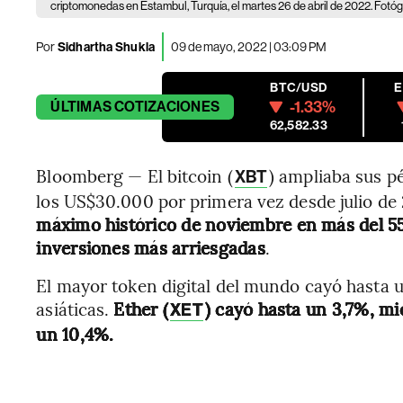
criptomonedas en Estambul, Turquía, el martes 26 de abril de 2022. Fot
Por
Sidhartha Shukla
09 de mayo, 2022 | 03:09 PM
BTC/USD
-1.33%
ÚLTIMAS
COTIZACIONES
62,582.33
Bloomberg — El bitcoin (
) ampliaba sus p
XBT
los US$30.000 por primera vez desde julio de 
máximo histórico de noviembre en más del 55
inversiones más arriesgadas
.
El mayor token digital del mundo cayó hasta u
asiáticas.
Ether (
) cayó hasta un 3,7%, m
XET
un 10,4%.