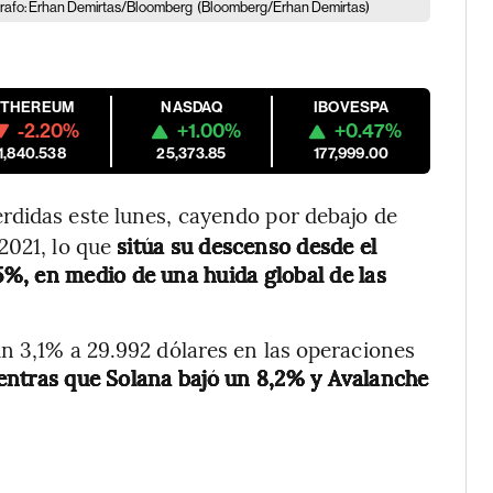
ógrafo: Erhan Demirtas/Bloomberg
(Bloomberg/Erhan Demirtas)
ETHEREUM
NASDAQ
IBOVESPA
-2.20%
+1.00%
+0.47%
1,840.538
25,373.85
177,999.00
érdidas este lunes, cayendo por debajo de
2021, lo que
sitúa su descenso desde el
%, en medio de una huida global de las
n 3,1% a 29.992 dólares en las operaciones
ientras que Solana bajó un 8,2% y Avalanche