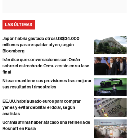
LAS ÚLTIMAS
Japón habría gastado otros US$34.000
millones para respaldar al yen, según
Bloomberg
Irán dice que conversaciones con Omán
sobre el estrecho de Ormuz están en su fase
final
Nissan mantiene sus previsiones tras mejorar
sus resultados trimestrales
EE.UU. habría usado euros para comprar
yenes y evitar debilitar el dólar, según
analistas
Ucrania afirma haber atacado una refinería de
Rosneft en Rusia