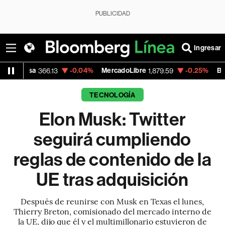
PUBLICIDAD
Ingresar
a
-0.04%
MercadoLibre
-0.25%
Banco de Bo
366.13
1,879.59
TECNOLOGÍA
Elon Musk: Twitter
seguirá cumpliendo
reglas de contenido de la
UE tras adquisición
Después de reunirse con Musk en Texas el lunes,
Thierry Breton, comisionado del mercado interno de
la UE, dijo que él y el multimillonario estuvieron de