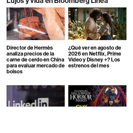
Lujos y vida en Bloomberg Línea
Director de Hermès
¿Qué ver en agosto de
analiza precios de la
2026 en Netflix, Prime
carne de cerdo en China
Video y Disney +? Los
para evaluar mercado de
estrenos del mes
bolsos
LinkedIn crea una
Ozzy Osbourne
herramienta contra el
inspirará una casa