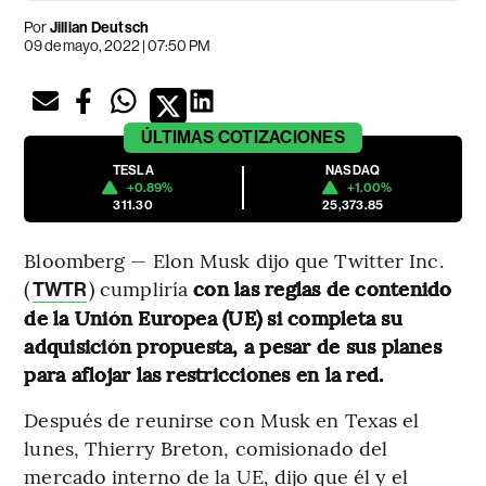
Por
Jillian Deutsch
09 de mayo, 2022 | 07:50 PM
ÚLTIMAS
COTIZACIONES
TESLA
NASDAQ
+0.89%
+1.00%
311.30
25,373.85
Bloomberg — Elon Musk dijo que Twitter Inc.
(
) cumpliría
con las reglas de contenido
TWTR
de la Unión Europea (UE) si completa su
adquisición propuesta, a pesar de sus planes
para aflojar las restricciones en la red.
Después de reunirse con Musk en Texas el
lunes, Thierry Breton, comisionado del
mercado interno de la UE, dijo que él y el