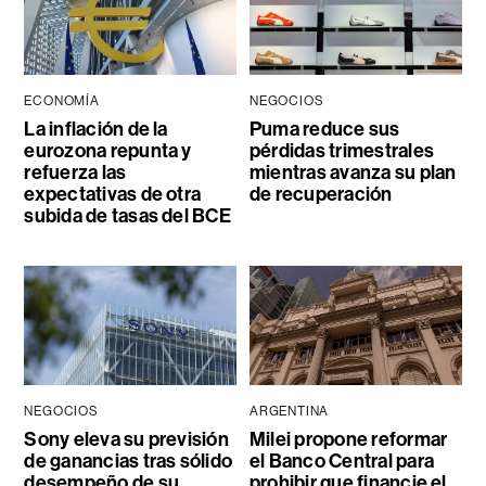
ECONOMÍA
NEGOCIOS
La inflación de la
Puma reduce sus
eurozona repunta y
pérdidas trimestrales
refuerza las
mientras avanza su plan
expectativas de otra
de recuperación
subida de tasas del BCE
NEGOCIOS
ARGENTINA
Sony eleva su previsión
Milei propone reformar
de ganancias tras sólido
el Banco Central para
desempeño de su
prohibir que financie el