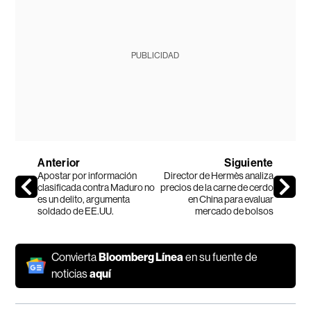
PUBLICIDAD
Anterior
Siguiente
Apostar por información
Director de Hermès analiza
clasificada contra Maduro no
precios de la carne de cerdo
es un delito, argumenta
en China para evaluar
soldado de EE.UU.
mercado de bolsos
Convierta
Bloomberg Línea
en su fuente de
noticias
aquí