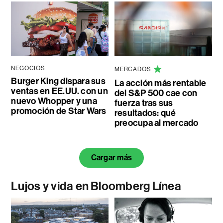
NEGOCIOS
MERCADOS
Burger King dispara sus
La acción más rentable
ventas en EE.UU. con un
del S&P 500 cae con
nuevo Whopper y una
fuerza tras sus
promoción de Star Wars
resultados: qué
preocupa al mercado
Cargar más
Lujos y vida en Bloomberg Línea