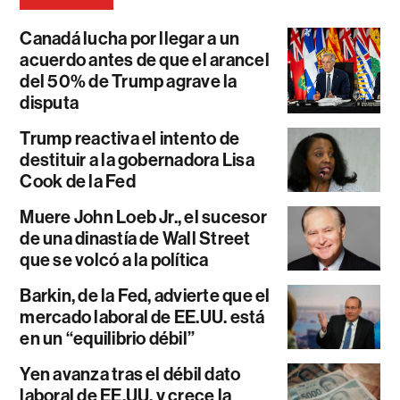
Canadá lucha por llegar a un
acuerdo antes de que el arancel
del 50% de Trump agrave la
disputa
Trump reactiva el intento de
destituir a la gobernadora Lisa
Cook de la Fed
Muere John Loeb Jr., el sucesor
de una dinastía de Wall Street
que se volcó a la política
Barkin, de la Fed, advierte que el
mercado laboral de EE.UU. está
en un “equilibrio débil”
Yen avanza tras el débil dato
laboral de EE.UU. y crece la