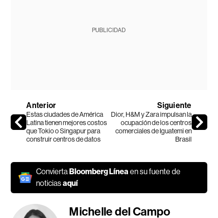
PUBLICIDAD
Anterior
Siguiente
Estas ciudades de América
Dior, H&M y Zara impulsan la
Latina tienen mejores costos
ocupación de los centros
que Tokio o Singapur para
comerciales de Iguatemi en
construir centros de datos
Brasil
Convierta
Bloomberg Línea
en su fuente de
noticias
aquí
Michelle del Campo