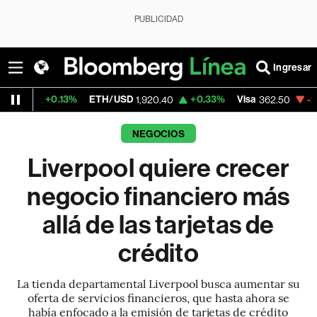
PUBLICIDAD
Ingresar
0.13%
ETH/USD
+0.33%
Visa
-2.15%
Merc
1,920.40
362.50
NEGOCIOS
Liverpool quiere crecer
negocio financiero más
allá de las tarjetas de
crédito
La tienda departamental Liverpool busca aumentar su
oferta de servicios financieros, que hasta ahora se
había enfocado a la emisión de tarjetas de crédito