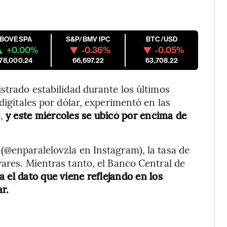
IBOVESPA
S&P/BMV IPC
BTC/USD
+0.00%
-0.36%
-0.05%
178,000.24
66,697.22
63,708.22
strado estabilidad durante los últimos
digitales por dólar, experimentó en las
,
y este miércoles se ubicó por encima de
(@enparalelovzla en Instagram), la tasa de
vares. Mientras tanto, el Banco Central de
a el dato que viene reflejando en los
ar.