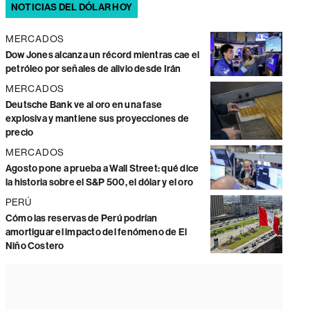
NOTICIAS DEL DÓLAR HOY
MERCADOS
Dow Jones alcanza un récord mientras cae el
petróleo por señales de alivio desde Irán
MERCADOS
Deutsche Bank ve al oro en una fase
explosiva y mantiene sus proyecciones de
precio
MERCADOS
Agosto pone a prueba a Wall Street: qué dice
la historia sobre el S&P 500, el dólar y el oro
PERÚ
Cómo las reservas de Perú podrían
amortiguar el impacto del fenómeno de El
Niño Costero