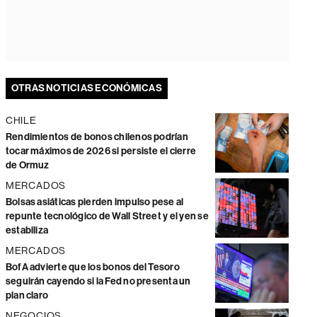
OTRAS NOTICIAS ECONÓMICAS
CHILE
Rendimientos de bonos chilenos podrían
tocar máximos de 2026 si persiste el cierre
de Ormuz
MERCADOS
Bolsas asiáticas pierden impulso pese al
repunte tecnológico de Wall Street y el yen se
estabiliza
MERCADOS
BofA advierte que los bonos del Tesoro
seguirán cayendo si la Fed no presenta un
plan claro
NEGOCIOS