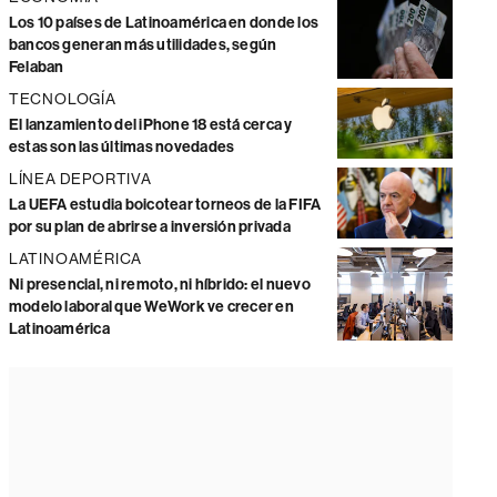
Los 10 países de Latinoamérica en donde los
bancos generan más utilidades, según
Felaban
TECNOLOGÍA
El lanzamiento del iPhone 18 está cerca y
estas son las últimas novedades
LÍNEA DEPORTIVA
La UEFA estudia boicotear torneos de la FIFA
por su plan de abrirse a inversión privada
LATINOAMÉRICA
Ni presencial, ni remoto, ni híbrido: el nuevo
modelo laboral que WeWork ve crecer en
Latinoamérica