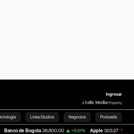
Ingresar
ecnología
Línea Studios
Negocios
Podcasts
Bogota
38,800.00
Apple
303.27
USD CO
+0.21%
-1.74%
English