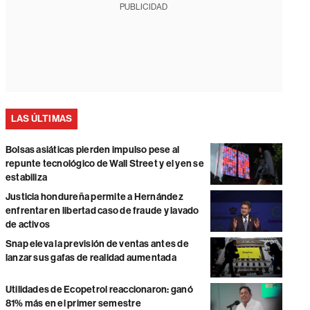
PUBLICIDAD
LAS ÚLTIMAS
Bolsas asiáticas pierden impulso pese al
repunte tecnológico de Wall Street y el yen se
estabiliza
Justicia hondureña permite a Hernández
enfrentar en libertad caso de fraude y lavado
de activos
Snap eleva la previsión de ventas antes de
lanzar sus gafas de realidad aumentada
Utilidades de Ecopetrol reaccionaron: ganó
81% más en el primer semestre