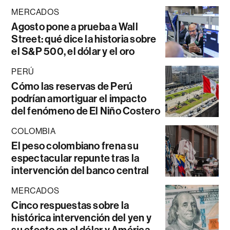
MERCADOS
Agosto pone a prueba a Wall
Street: qué dice la historia sobre
el S&P 500, el dólar y el oro
PERÚ
Cómo las reservas de Perú
podrían amortiguar el impacto
del fenómeno de El Niño Costero
COLOMBIA
El peso colombiano frena su
espectacular repunte tras la
intervención del banco central
MERCADOS
Cinco respuestas sobre la
histórica intervención del yen y
su efecto en el dólar y América