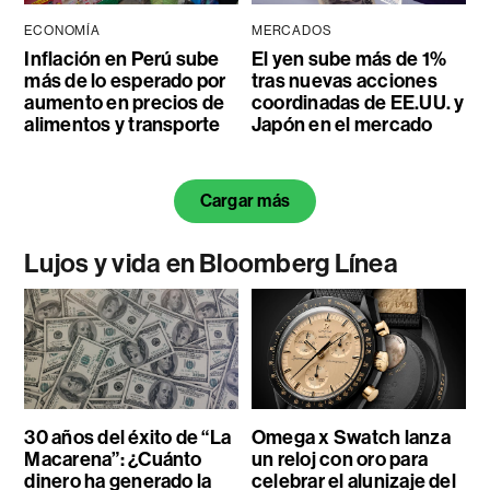
ECONOMÍA
MERCADOS
Inflación en Perú sube
El yen sube más de 1%
más de lo esperado por
tras nuevas acciones
aumento en precios de
coordinadas de EE.UU. y
alimentos y transporte
Japón en el mercado
Cargar más
Lujos y vida en Bloomberg Línea
30 años del éxito de “La
Omega x Swatch lanza
Macarena”: ¿Cuánto
un reloj con oro para
dinero ha generado la
celebrar el alunizaje del