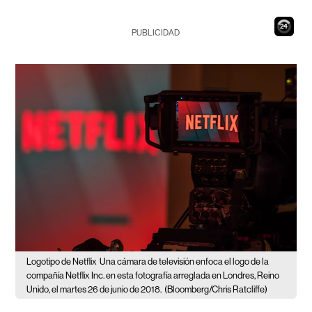
23
PUBLICIDAD
Logotipo de Netflix
Una cámara de televisión enfoca el logo de la
compañía Netflix Inc. en esta fotografía arreglada en Londres, Reino
Unido, el martes 26 de junio de 2018.
(Bloomberg/Chris Ratcliffe)