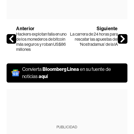
Anterior
Siguiente
Hackers explotan falla en uno
La carrera de 24 horas para
de los monederos de bitcoin
rescatar las apuestas del
más seguros y roban US$86
‘Nostradamus’ de la IA
millones
Convierta
Bloomberg Línea
en su fuente de
noticias
aquí
PUBLICIDAD