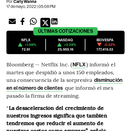
Por
Carly Wanna
17 de mayo, 2022 | 05:08 PM
ÚLTIMAS
COTIZACIONES
NFLX
NASDAQ
IBOVESPA
+1.69%
+2.29%
-0.33%
72.91
25,955.16
177,419.33
Bloomberg — Netflix Inc. (
) informó el
NFLX
martes que despidió a unos 150 empleados,
una consecuencia de la sorpresiva
disminución
que informó el mes
en el número de clientes
pasado la firma de streaming.
“
La desaceleración del crecimiento de
nuestros ingresos significa que también
tendremos que reducir el aumento de
nuestros costos como empresa”, señaló