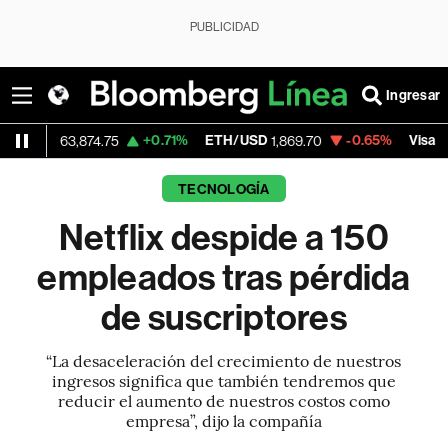
PUBLICIDAD
Ingresar
+0.71%
ETH/USD
-0.65%
Visa
+
3,874.75
1,869.70
366.27
TECNOLOGÍA
Netflix despide a 150
empleados tras pérdida
de suscriptores
“La desaceleración del crecimiento de nuestros
ingresos significa que también tendremos que
reducir el aumento de nuestros costos como
empresa”, dijo la compañía