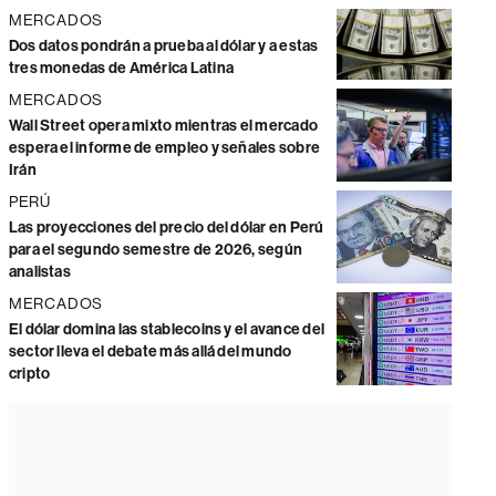
MERCADOS
Dos datos pondrán a prueba al dólar y a estas
tres monedas de América Latina
MERCADOS
Wall Street opera mixto mientras el mercado
espera el informe de empleo y señales sobre
Irán
PERÚ
Las proyecciones del precio del dólar en Perú
para el segundo semestre de 2026, según
analistas
MERCADOS
El dólar domina las stablecoins y el avance del
sector lleva el debate más allá del mundo
cripto