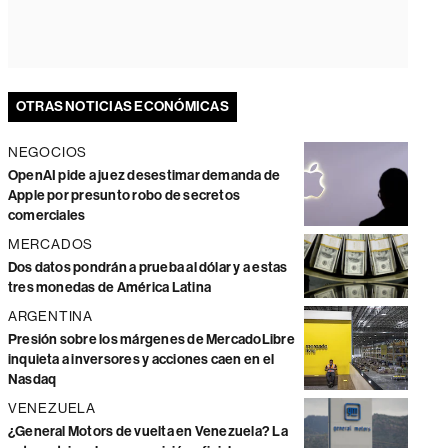
OTRAS NOTICIAS ECONÓMICAS
NEGOCIOS
OpenAI pide a juez desestimar demanda de
Apple por presunto robo de secretos
comerciales
MERCADOS
Dos datos pondrán a prueba al dólar y a estas
tres monedas de América Latina
ARGENTINA
Presión sobre los márgenes de MercadoLibre
inquieta a inversores y acciones caen en el
Nasdaq
VENEZUELA
¿General Motors de vuelta en Venezuela? La