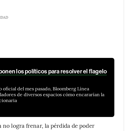
IDAD
onen los políticos para resolver el flagelo
o oficial del mes pasado, Bloomberg Línea
isladores de diversos espacios cómo encararían la
cionaria
n no logra frenar, la pérdida de poder