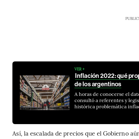
PUBLIC
VER +
Inflación 2022: qué prop
de los argentinos
A horas de conocerse el dat
consultó a referentes y leg
histórica problemática infla
Así, la escalada de precios que el Gobierno aú