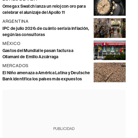
Omega x Swatch lanza un reloj con oro para
celebrar el alunizaje del Apollo 11
ARGENTINA
IPC de julio 2026: de cuánto sería la inflación,
según las consultoras
MÉXICO
Gastos del Mundial le pasan factura a
Ollamani de Emilio Azcárraga
MERCADOS
El Niño amenaza a América Latina y Deutsche
Bank identifica los países más expuestos
PUBLICIDAD