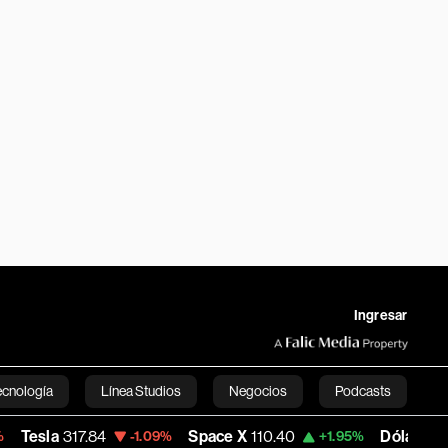
Ingresar
ecnología
Línea Studios
Negocios
Podcasts
Space X
110.40
Dólar Oficial - Argentina
-1.09%
+1.95%
English