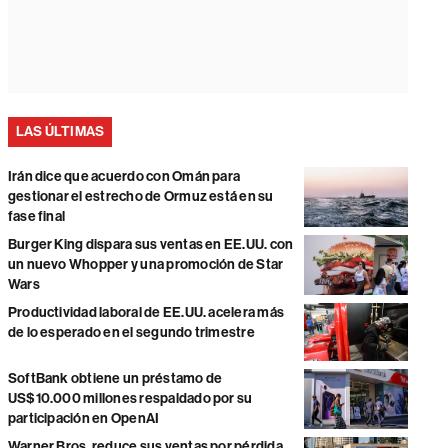
LAS ÚLTIMAS
Irán dice que acuerdo con Omán para
gestionar el estrecho de Ormuz está en su
fase final
Burger King dispara sus ventas en EE.UU. con
un nuevo Whopper y una promoción de Star
Wars
Productividad laboral de EE.UU. acelera más
de lo esperado en el segundo trimestre
SoftBank obtiene un préstamo de
US$10.000 millones respaldado por su
participación en OpenAI
Warner Bros. reduce sus ventas por pérdida