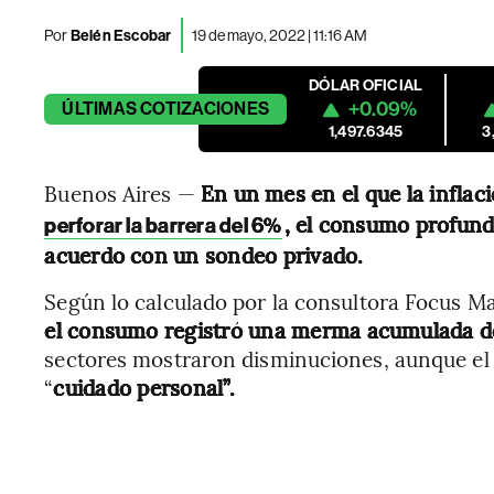
Por
Belén Escobar
19 de mayo, 2022 | 11:16 AM
DÓLAR OFICIAL
+0.09%
ÚLTIMAS
COTIZACIONES
1,497.6345
3
Buenos Aires —
En un mes en el que la inflac
, el consumo profund
perforar la barrera del 6%
acuerdo con un sondeo privado.
Según lo calculado por la consultora Focus M
el consumo registró una merma acumulada d
sectores mostraron disminuciones, aunque el
“
cuidado personal”.