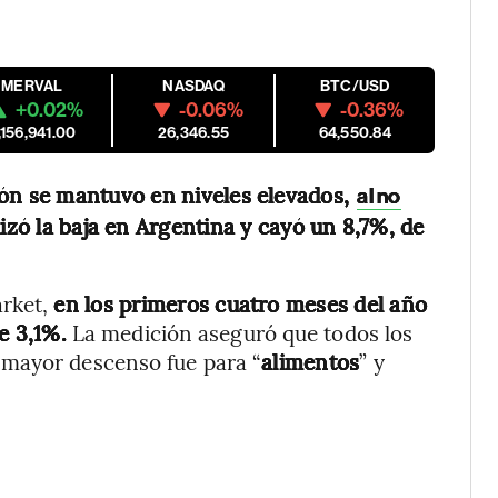
MERVAL
NASDAQ
BTC/USD
+0.02%
-0.06%
-0.36%
,156,941.00
26,346.55
64,550.84
ión se mantuvo en niveles elevados,
al no
izó la baja en Argentina y cayó un 8,7%, de
arket,
en los primeros cuatro meses del año
e 3,1%.
La medición aseguró que todos los
 mayor descenso fue para “
alimentos
” y