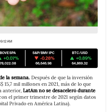
09:12 AM
IBOVESPA
S&P/BMV IPC
BTC/USD
+0.07%
-0.28%
+0.89%
178,022.08
66,646.98
64,869.32
 de la semana.
Después de que la inversión
$ 15,7 mil millones en 2021, más de lo que
a anterior,
LatAm no se desaceleró durante
con el primer trimestre de 2021 según datos
ital Privado en América Latina).