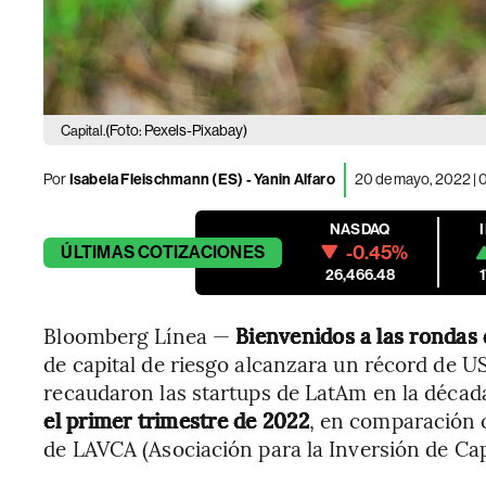
(Foto: Pexels-Pixabay)
Capital.
Por
Isabela Fleischmann (ES)
-
Yanin Alfaro
20 de mayo, 2022 | 
NASDAQ
-0.45%
ÚLTIMAS
COTIZACIONES
26,466.48
Bloomberg Línea —
Bienvenidos a las rondas
de capital de riesgo alcanzara un récord de US
recaudaron las startups de LatAm en la décad
el primer trimestre de 2022
, en comparación 
de LAVCA (Asociación para la Inversión de Cap