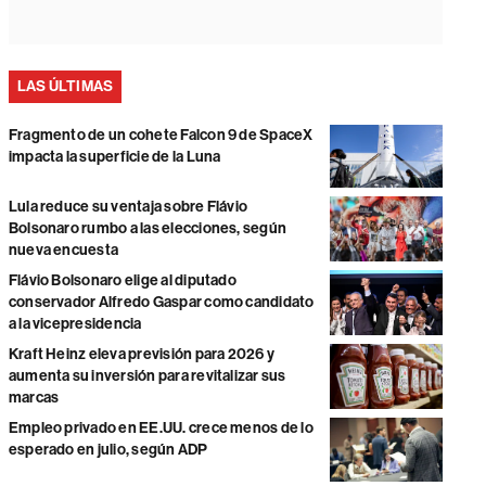
LAS ÚLTIMAS
Fragmento de un cohete Falcon 9 de SpaceX
impacta la superficie de la Luna
Lula reduce su ventaja sobre Flávio
Bolsonaro rumbo a las elecciones, según
nueva encuesta
Flávio Bolsonaro elige al diputado
conservador Alfredo Gaspar como candidato
a la vicepresidencia
Kraft Heinz eleva previsión para 2026 y
aumenta su inversión para revitalizar sus
marcas
Empleo privado en EE.UU. crece menos de lo
esperado en julio, según ADP