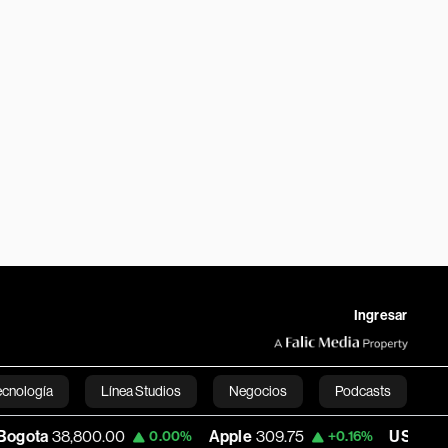
Ingresar
ecnología
Línea Studios
Negocios
Podcasts
00.00
Apple
309.75
USD COP
3,175.95
0.00%
+0.16%
English