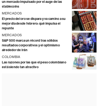
un mercado impulsado por el auge de las
stablecoins
MERCADOS
El precio del oro se dispara y va camino a su
mejor día desde febrero: qué impulsa el
repunte
MERCADOS
S&P 500 marca un récord tras sólidos
resultados corporativos y el optimismo
alrededor de Irán
COLOMBIA
Las razones por las que el peso colombiano
está siendo tan atractivo