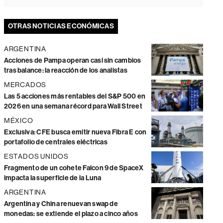
OTRAS NOTICIAS ECONÓMICAS
ARGENTINA
Acciones de Pampa operan casi sin cambios
tras balance: la reacción de los analistas
MERCADOS
Las 5 acciones más rentables del S&P 500 en
2026 en una semana récord para Wall Street
MÉXICO
Exclusiva: CFE busca emitir nueva Fibra E con
portafolio de centrales eléctricas
ESTADOS UNIDOS
Fragmento de un cohete Falcon 9 de SpaceX
impacta la superficie de la Luna
ARGENTINA
Argentina y China renuevan swap de
monedas: se extiende el plazo a cinco años