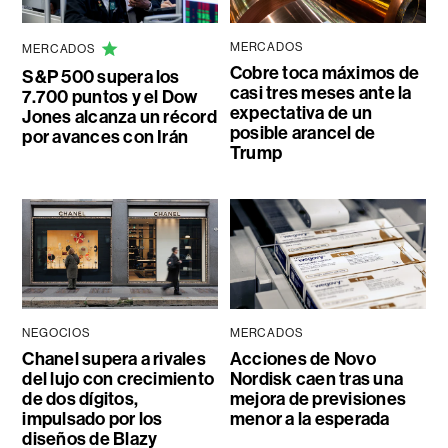
MERCADOS
MERCADOS
Cobre toca máximos de
S&P 500 supera los
casi tres meses ante la
7.700 puntos y el Dow
expectativa de un
Jones alcanza un récord
posible arancel de
por avances con Irán
Trump
NEGOCIOS
MERCADOS
Chanel supera a rivales
Acciones de Novo
del lujo con crecimiento
Nordisk caen tras una
de dos dígitos,
mejora de previsiones
impulsado por los
menor a la esperada
diseños de Blazy