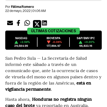
Por
Fátima Romero
22 de mayo, 2022 | 01:06 AM
ÚLTIMAS
COTIZACIONES
NASDAQ
IBOVESPA
S&P/BMV IPC
+2.59%
-0.06%
+0.20%
26,584.99
177,894.97
66,833.16
San Pedro Sula — La Secretaría de Salud
informó este sábado a través de un
comunicado que, ante la ocurrencia de casos
de viruela del mono en algunos países dentro y
fuera de la región de las Américas,
está en
vigilancia permanente
.
Hasta ahora,
Honduras no registra ningún
caso del brote
ya reportado en Australia,