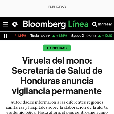
PUBLICIDAD
Ingresar
4%
Tesla
+1.61%
Space X
+10.10%
Dólar Oficia
327.26
126.00
HONDURAS
Viruela del mono:
Secretaría de Salud de
Honduras anuncia
vigilancia permanente
Autoridades informaron a las diferentes regiones
sanitarias y hospitales sobre la elaboración de la alerta
epidemiológica. Hasta ahora, el país centroamericano