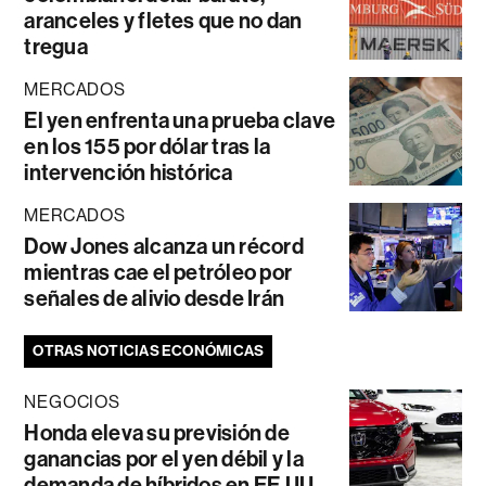
aranceles y fletes que no dan
tregua
MERCADOS
El yen enfrenta una prueba clave
en los 155 por dólar tras la
intervención histórica
MERCADOS
Dow Jones alcanza un récord
mientras cae el petróleo por
señales de alivio desde Irán
OTRAS NOTICIAS ECONÓMICAS
NEGOCIOS
Honda eleva su previsión de
ganancias por el yen débil y la
demanda de híbridos en EE.UU.