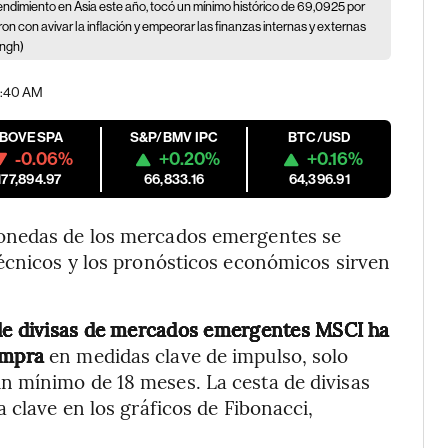
 rendimiento en Asia este año, tocó un mínimo histórico de 69,0925 por
on con avivar la inflación y empeorar las finanzas internas y externas
ingh)
1:40 AM
IBOVESPA
S&P/BMV IPC
BTC/USD
-0.06%
+0.20%
+0.16%
177,894.97
66,833.16
64,396.91
onedas de los mercados emergentes se
técnicos y los pronósticos económicos sirven
 de divisas de mercados emergentes MSCI ha
ompra
en medidas clave de impulso, solo
 mínimo de 18 meses. La cesta de divisas
 clave en los gráficos de Fibonacci,