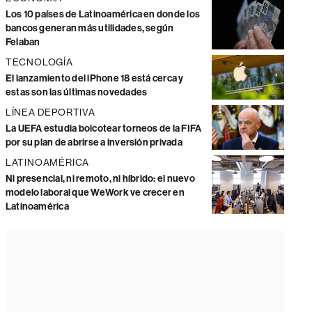
Los 10 países de Latinoamérica en donde los
bancos generan más utilidades, según
Felaban
TECNOLOGÍA
El lanzamiento del iPhone 18 está cerca y
estas son las últimas novedades
LÍNEA DEPORTIVA
La UEFA estudia boicotear torneos de la FIFA
por su plan de abrirse a inversión privada
LATINOAMÉRICA
Ni presencial, ni remoto, ni híbrido: el nuevo
modelo laboral que WeWork ve crecer en
Latinoamérica