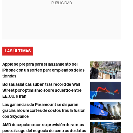
PUBLICIDAD
LAS ÚLTIMAS
Apple se prepara para el lanzamiento del
iPhone con un sorteo para empleados de las
tiendas
Bolsas asiáticas suben tras récord de Wall
Street por optimismo sobre acuerdo entre
EE.UU. e Irán
Las ganancias de Paramount se disparan
gracias a los recortes de costos tras la fusión
con Skydance
AMD decepciona con su previsión de ventas
pese al auge del negocio de centros de datos