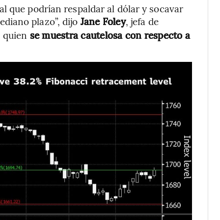
l que podrían respaldar al dólar y socavar
diano plazo”, dijo
Jane Foley
, jefa de
, quien
se muestra cautelosa con respecto a