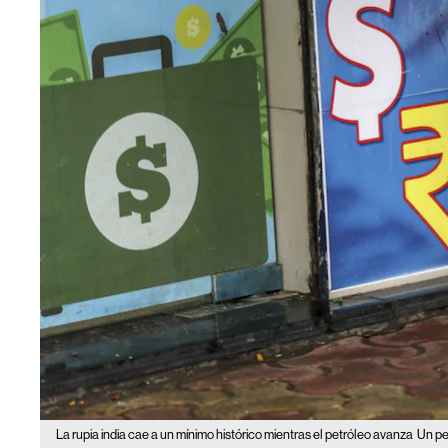
La rupia india cae a un mínimo histórico mientras el petróleo avanza
Un pe