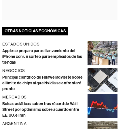
OTRAS NOTICIAS ECONÓMICAS
ESTADOS UNIDOS
Apple se prepara para el lanzamiento del
iPhone con un sorteo para empleados de las
tiendas
NEGOCIOS
Principal científico de Huawei advierte sobre
el límite de chips al que Nvidia se enfrentará
pronto
MERCADOS
Bolsas asiáticas suben tras récord de Wall
Street por optimismo sobre acuerdo entre
EE.UU. e Irán
ARGENTINA