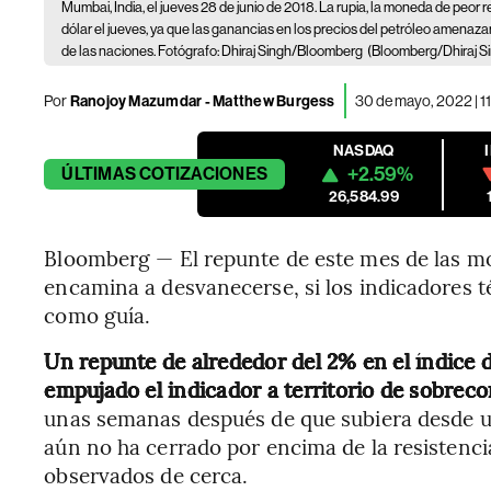
Mumbai, India, el jueves 28 de junio de 2018. La rupia, la moneda de peor
dólar el jueves, ya que las ganancias en los precios del petróleo amenazar
de las naciones. Fotógrafo: Dhiraj Singh/Bloomberg
(Bloomberg/Dhiraj S
Por
Ranojoy Mazumdar - Matthew Burgess
30 de mayo, 2022 | 1
NASDAQ
+2.59%
ÚLTIMAS
COTIZACIONES
26,584.99
Bloomberg — El repunte de este mes de las m
encamina a desvanecerse, si los indicadores 
como guía.
Un repunte de alrededor del 2% en el índice
empujado el indicador a territorio de sobrec
unas semanas después de que subiera desde un
aún no ha cerrado por encima de la resistencia
observados de cerca.