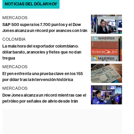
NOTICIAS DEL DÓLAR HOY
MERCADOS
S&P 500 supera los 7.700 puntos y el Dow
Jones alcanza un récord por avances con Irán
COLOMBIA
La mala hora del exportador colombiano:
dólar barato, aranceles y fletes que no dan
tregua
MERCADOS
El yen enfrenta una prueba clave en los 155
por dólar tras la intervención histórica
MERCADOS
Dow Jones alcanza un récord mientras cae el
petróleo por señales de alivio desde Irán