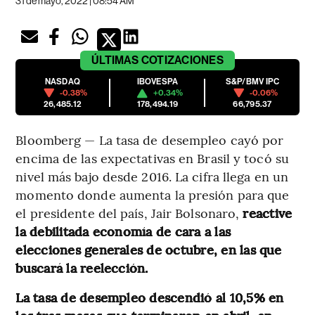
31 de mayo, 2022 | 08:54 AM
ÚLTIMAS
COTIZACIONES
NASDAQ
IBOVESPA
S&P/BMV IPC
-0.38%
+0.34%
-0.06%
26,485.12
178,494.19
66,795.37
Bloomberg — La tasa de desempleo cayó por
encima de las expectativas en Brasil y tocó su
nivel más bajo desde 2016. La cifra llega en un
momento donde aumenta la presión para que
el presidente del país, Jair Bolsonaro,
reactive
la debilitada economía de cara a las
elecciones generales de octubre, en las que
buscará la reelección.
La tasa de desempleo descendió al 10,5% en