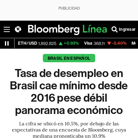
PUBLICIDAD
Ingresar
TH/USD
+0.93%
Visa
-0.40%
MercadoLibre
1,892.825
368.11
BRASIL EN ESPAÑOL
Tasa de desempleo en
Brasil cae mínimo desde
2016 pese débil
panorama económico
La cifra se ubicó en 10,5%, por debajo de las
expectativas de una encuesta de Bloomberg, cuya
mediana pronosticaba un 10,9%