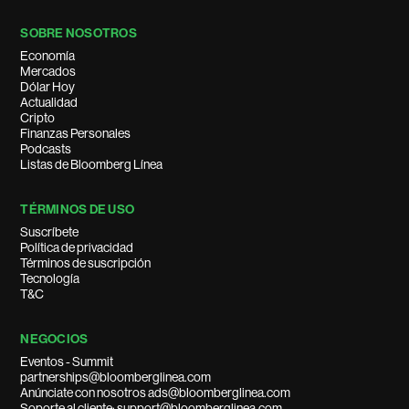
SOBRE NOSOTROS
Economía
Mercados
Dólar Hoy
Actualidad
Cripto
Finanzas Personales
Podcasts
Listas de Bloomberg Línea
TÉRMINOS DE USO
Suscríbete
Política de privacidad
Términos de suscripción
Tecnología
T&C
NEGOCIOS
Eventos - Summit
partnerships@bloomberglinea.com
Anúnciate con nosotros ads@bloomberglinea.com
Soporte al cliente: support@bloomberglinea.com