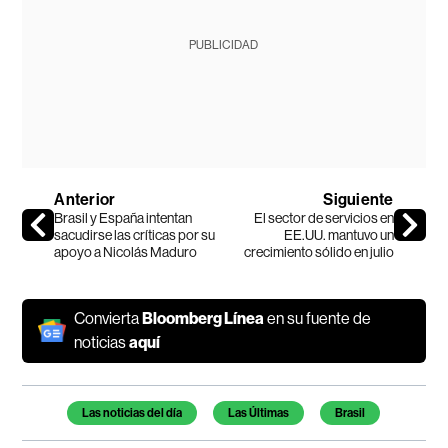
PUBLICIDAD
Anterior
Siguiente
Brasil y España intentan
El sector de servicios en
sacudirse las críticas por su
EE.UU. mantuvo un
apoyo a Nicolás Maduro
crecimiento sólido en julio
Convierta
Bloomberg Línea
en su fuente de
noticias
aquí
Temas de este artículo
Las noticias del día
Las Últimas
Brasil