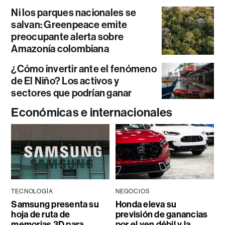
Ni los parques nacionales se
salvan: Greenpeace emite
preocupante alerta sobre
Amazonía colombiana
¿Cómo invertir ante el fenómeno
de El Niño? Los activos y
sectores que podrían ganar
Económicas e internacionales
TECNOLOGÍA
NEGOCIOS
Samsung presenta su
Honda eleva su
hoja de ruta de
previsión de ganancias
memorias 3D para
por el yen débil y la