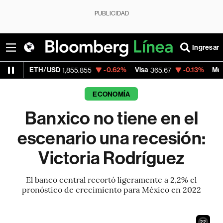
PUBLICIDAD
Ingresar
/USD
-0.62%
Visa
-0.13%
MercadoLibre
1,855.855
365.67
1,9
ECONOMÍA
Banxico no tiene en el
escenario una recesión:
Victoria Rodríguez
El banco central recortó ligeramente a 2,2% el
pronóstico de crecimiento para México en 2022
20