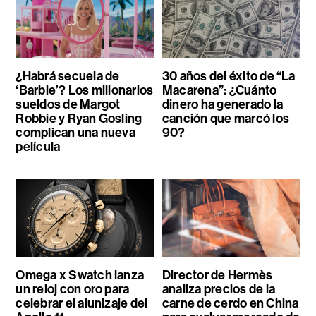
¿Habrá secuela de
30 años del éxito de “La
‘Barbie’? Los millonarios
Macarena”: ¿Cuánto
sueldos de Margot
dinero ha generado la
Robbie y Ryan Gosling
canción que marcó los
complican una nueva
90?
película
Omega x Swatch lanza
Director de Hermès
un reloj con oro para
analiza precios de la
celebrar el alunizaje del
carne de cerdo en China