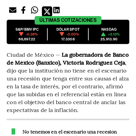
ÚLTIMAS
COTIZACIONES
S&P/BMV IPC
DÓLAR SPOT
NASDAQ
-0.36%
-0.00%
+2.13%
66,697.22
17.3308
25,913.90
Ciudad de México —
La gobernadora de Banco
de México (Banxico), Victoria Rodríguez Ceja
,
dijo que la institución no tiene en el escenario
una recesión que tenga entre sus causas el alza
en la tasa de interés, por el contrario, afirmó
que las subidas en el referencial están en línea
con el objetivo del banco central de anclar las
expectativas de la inflación.
No tenemos en el escenario una recesión