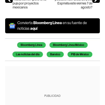
puja por proyectos
Espriella este viernes 7 de
mexicanos
agosto?
Convierta
Bloomberg Línea
en su fuente de
noticias
aquí
Temas de este artículo
Bloomberg Línea
Bloomberg Línea México
Las noticias del día
Banxico
PIB de México
PUBLICIDAD