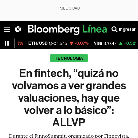
PUBLICIDAD
Ingresar
ETH/USD
-0.07%
Visa
+0.52%
MercadoLi
1,904.545
370.47
TECNOLOGÍA
En fintech, “quizá no
volvamos a ver grandes
valuaciones, hay que
volver a lo básico”:
ALLVP
Durante el FinnoSummit, organizado por Finnovista,