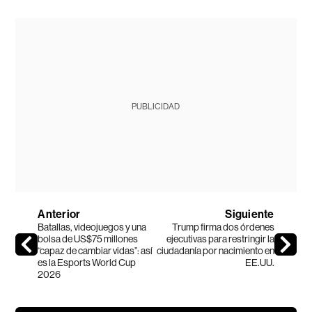
PUBLICIDAD
Anterior
Siguiente
Batallas, videojuegos y una
Trump firma dos órdenes
bolsa de US$75 millones
ejecutivas para restringir la
“capaz de cambiar vidas”: así
ciudadanía por nacimiento en
es la Esports World Cup
EE.UU.
2026