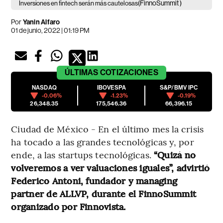
(FinnoSummit )
Inversiones en fintech serán más cautelosas
Por
Yanin Alfaro
01 de junio, 2022 | 01:19 PM
ÚLTIMAS
COTIZACIONES
NASDAQ
IBOVESPA
S&P/BMV IPC
-0.06%
-1.23%
-0.19%
26,348.35
175,546.36
66,396.15
Ciudad de México - En el último mes la crisis
ha tocado a las grandes tecnológicas y, por
ende, a las startups tecnológicas.
“Quizá no
volveremos a ver valuaciones iguales”, advirtió
Federico Antoni, fundador y managing
partner de ALLVP, durante el FinnoSummit
organizado por Finnovista.