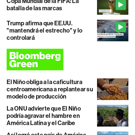
Copa Mundial de la FIFA: La
batalla de las marcas
Trump afirma que EE.UU.
"mantendrá el estrecho" y lo
controlará
El Niño obliga a la caficultura
centroamericana a replantear su
modelo de producción
La ONU advierte que El Niño
podría agravar el hambre en
América Latina y el Caribe
Así logró este país de América