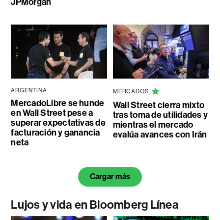
JPMorgan
ARGENTINA
MERCADOS
MercadoLibre se hunde
Wall Street cierra mixto
en Wall Street pese a
tras toma de utilidades y
superar expectativas de
mientras el mercado
facturación y ganancia
evalúa avances con Irán
neta
Cargar más
Lujos y vida en Bloomberg Línea