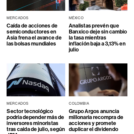
MERCADOS
MÉXICO
Caída de acciones de
Analistas prevén que
semiconductores en
Banxico deje sin cambio
Asia frena el avance de
la tasa mientras
las bolsas mundiales
inflación baja a 3,13% en
julio
MERCADOS
COLOMBIA
Sector tecnológico
Grupo Argos anuncia
podría depender más de
millonaria recompra de
inversores minoristas
acciones y promete
tras caída de julio, según
duplicar el dividendo