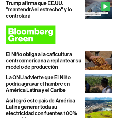
Trump afirma que EE.UU.
"mantendrá el estrecho" y lo
controlará
El Niño obliga a la caficultura
centroamericana a replantear su
modelo de producción
La ONU advierte que El Niño
podría agravar el hambre en
América Latina y el Caribe
Así logró este país de América
Latina generar toda su
electricidad con fuentes 100%