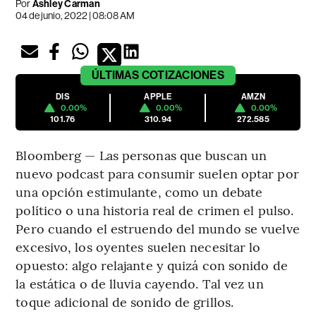
Por
Ashley Carman
04 de junio, 2022 | 08:08 AM
ÚLTIMAS
COTIZACIONES
DIS
APPLE
AMZN
0.00%
0.00%
0.00%
101.76
310.94
272.585
Bloomberg — Las personas que buscan un
nuevo podcast para consumir suelen optar por
una opción estimulante, como un debate
político o una historia real de crimen el pulso.
Pero cuando el estruendo del mundo se vuelve
excesivo, los oyentes suelen necesitar lo
opuesto: algo relajante y quizá con sonido de
la estática o de lluvia cayendo. Tal vez un
toque adicional de sonido de grillos.