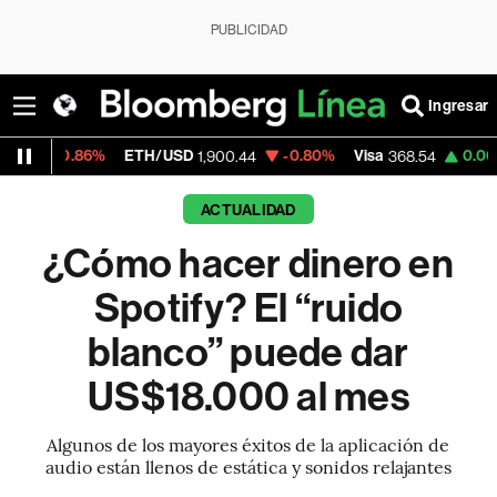
PUBLICIDAD
Ingresar
%
ETH/USD
-0.80%
Visa
0.00%
MercadoL
1,900.44
368.54
ACTUALIDAD
¿Cómo hacer dinero en
Spotify? El “ruido
blanco” puede dar
US$18.000 al mes
Algunos de los mayores éxitos de la aplicación de
audio están llenos de estática y sonidos relajantes