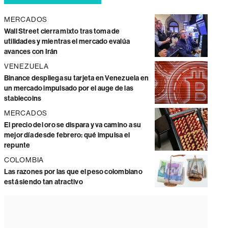
MERCADOS
Wall Street cierra mixto tras toma de
utilidades y mientras el mercado evalúa
avances con Irán
VENEZUELA
Binance despliega su tarjeta en Venezuela en
un mercado impulsado por el auge de las
stablecoins
MERCADOS
El precio del oro se dispara y va camino a su
mejor día desde febrero: qué impulsa el
repunte
COLOMBIA
Las razones por las que el peso colombiano
está siendo tan atractivo