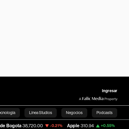
Ingresar
ecnología
Línea Studios
Negocios
Podcasts
0.00
Apple
310.94
USD COP
3,175.95
-0.21%
+0.55%
English