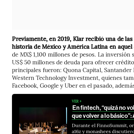
Previamente, en 2019, Klar recibió una de las
historia de México y América Latina en aquel 
de MX$ 1,100 millones de pesos. La inversión s
US$ 50 millones de deuda para ofrecer crédito
principales fueron: Quona Capital, Santander 
Western Technology Investment, quienes ta
Facebook, Google y Uber en el pasado, además
VER +
En fintech, “quizá no v
que volver a lo básico”
Durante el FinnoSummit, org
a16z y monashees discutieron