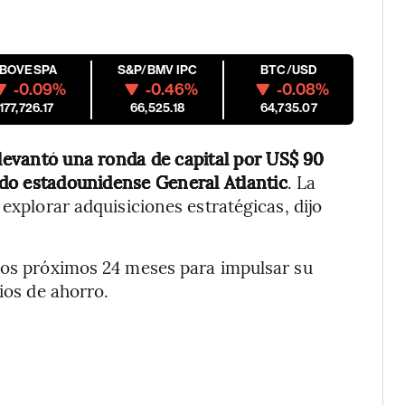
IBOVESPA
S&P/BMV IPC
BTC/USD
-0.09%
-0.46%
-0.08%
177,726.17
66,525.18
64,735.07
levantó una ronda de capital por US$ 90
vado estadounidense General Atlantic
. La
 explorar adquisiciones estratégicas, dijo
 los próximos 24 meses para impulsar su
ios de ahorro.