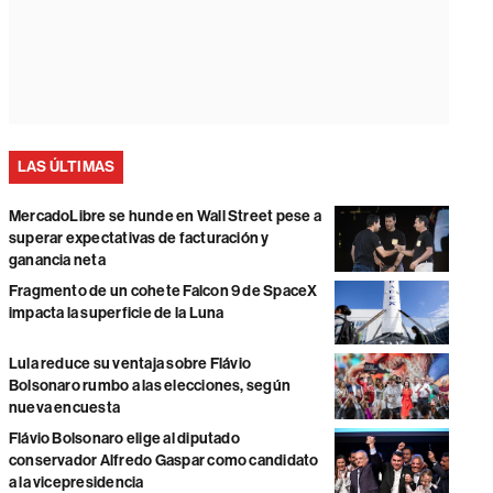
LAS ÚLTIMAS
MercadoLibre se hunde en Wall Street pese a
superar expectativas de facturación y
ganancia neta
Fragmento de un cohete Falcon 9 de SpaceX
impacta la superficie de la Luna
Lula reduce su ventaja sobre Flávio
Bolsonaro rumbo a las elecciones, según
nueva encuesta
Flávio Bolsonaro elige al diputado
conservador Alfredo Gaspar como candidato
a la vicepresidencia