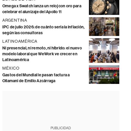
Omega x Swatch lanza un reloj con oro para
celebrar el alunizaje del Apollo 11
ARGENTINA
IPC de julio 2026: de cuánto sería la inflación,
según las consultoras
LATINOAMÉRICA
Ni presencial, ni remoto, ni híbrido: el nuevo
modelo laboral que WeWork ve crecer en
Latinoamérica
MÉXICO
Gastos del Mundial le pasan factura a
Ollamani de Emilio Azcárraga
PUBLICIDAD