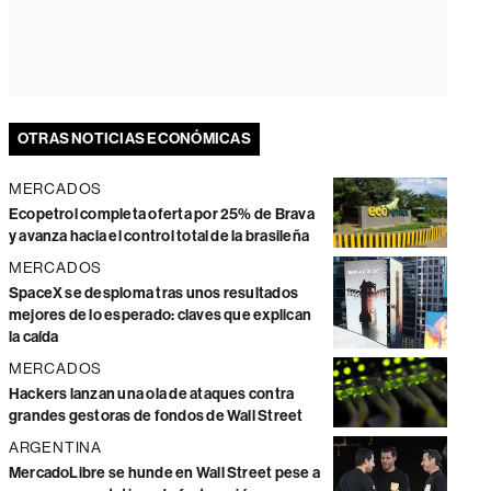
OTRAS NOTICIAS ECONÓMICAS
MERCADOS
Ecopetrol completa oferta por 25% de Brava
y avanza hacia el control total de la brasileña
MERCADOS
SpaceX se desploma tras unos resultados
mejores de lo esperado: claves que explican
la caída
MERCADOS
Hackers lanzan una ola de ataques contra
grandes gestoras de fondos de Wall Street
ARGENTINA
MercadoLibre se hunde en Wall Street pese a