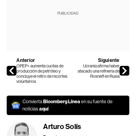
PUBLICIDAD
Anterior
Siguiente
OPEP+ aumenta cuotas de
Ucrania afirma haber
producción de petróleo y
atacado una refinería de
concluye el retiro de recortes
Rosneft en Rusia
voluntarios
Convierta
Bloomberg Línea
en su fuente de
noticias
aquí
Arturo Solís