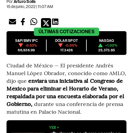
Por
Arturo Solís
15 de junio, 2022 | 11:07 AM
ÚLTIMAS
COTIZACIONES
S&P/BMV IPC
DÓLAR SPOT
NASDAQ
-0.53%
-0.00%
+1.00%
66,936.99
17.3426
25,373.85
Ciudad de México — El presidente Andrés
Manuel López Obrador, conocido como AMLO,
dijo que
enviará una iniciativa al Congreso de
México para eliminar el Horario de Verano,
respaldada por una encuesta elaborada por el
Gobierno,
durante una conferencia de prensa
matutina en Palacio Nacional.
VER +