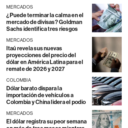
MERCADOS
¿Puede terminar la calma en el
mercado de divisas? Goldman
Sachs identifica tres riesgos
MERCADOS
Itaú revela sus nuevas
proyecciones del precio del
dólar en América Latina para el
remate de 2026 y 2027
COLOMBIA
Dólar barato dispara la
importación de vehículos a
Colombia y China lidera el podio
MERCADOS
El dólar registra su peor semana