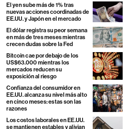
El yen sube más de 1% tras
nuevas acciones coordinadas de
EE.UU. y Japón en el mercado
El dólar registra su peor semana
en más de tres meses mientras
crecen dudas sobre la Fed
Bitcoin cae por debajo de los
US$63.000 mientras los
mercados reducen su
exposición al riesgo
Confianza del consumidor en
EE.UU. alcanza su nivel más alto
en cinco meses: estas son las
razones
Los costos laborales en EE.UU.
se mantienen estables y alivian