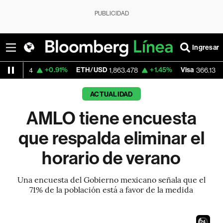
PUBLICIDAD
Ingresar
+0.91%
ETH/USD
+1.45%
Visa
-0.04%
1,863.478
366.13
ACTUALIDAD
AMLO tiene encuesta
que respalda eliminar el
horario de verano
Una encuesta del Gobierno mexicano señala que el
71% de la población está a favor de la medida
22