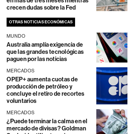
en más de tres meses mientras
crecen dudas sobre la Fed
OTRAS NOTICIAS ECONÓMICAS
MUNDO
Australia amplía exigencia de
que las grandes tecnológicas
paguen por las noticias
MERCADOS
OPEP+ aumenta cuotas de
producción de petróleo y
concluye el retiro de recortes
voluntarios
MERCADOS
¿Puede terminar la calma en el
mercado de divisas? Goldman