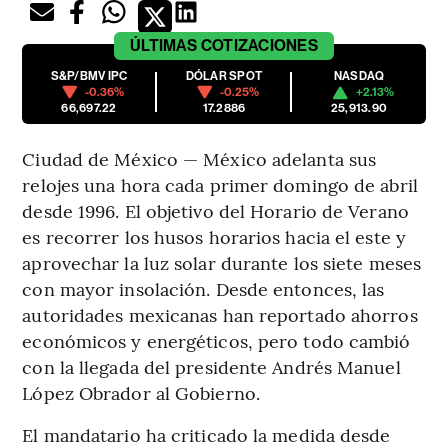
ÚLTIMAS
COTIZACIONES
S&P/BMV IPC
DÓLAR SPOT
NASDAQ
-0.36%
-0.25%
+2.13%
66,697.22
17.2886
25,913.90
Ciudad de México — México adelanta sus
relojes una hora cada primer domingo de abril
desde 1996. El objetivo del Horario de Verano
es recorrer los husos horarios hacia el este y
aprovechar la luz solar durante los siete meses
con mayor insolación. Desde entonces, las
autoridades mexicanas han reportado ahorros
económicos y energéticos, pero todo cambió
con la llegada del presidente Andrés Manuel
López Obrador al Gobierno.
El mandatario ha criticado la medida desde