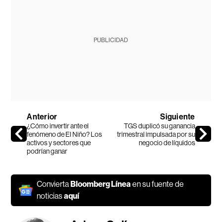
PUBLICIDAD
Anterior
Siguiente
¿Cómo invertir ante el
TGS duplicó su ganancia
fenómeno de El Niño? Los
trimestral impulsada por su
activos y sectores que
negocio de líquidos
podrían ganar
Convierta
Bloomberg Línea
en su fuente de
noticias
aquí