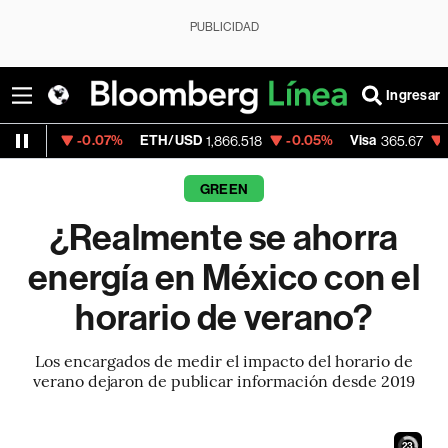
PUBLICIDAD
Ingresar
-0.07%
ETH/USD
-0.05%
Visa
-0.13%
Mer
1,866.518
365.67
GREEN
¿Realmente se ahorra
energía en México con el
horario de verano?
Los encargados de medir el impacto del horario de
verano dejaron de publicar información desde 2019
22