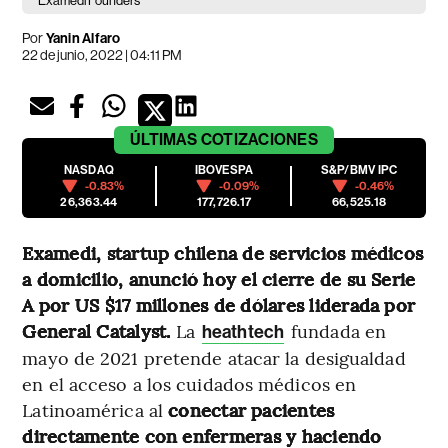
Examedi Founders
Por
Yanin Alfaro
22 de junio, 2022 | 04:11 PM
ÚLTIMAS
COTIZACIONES
NASDAQ
IBOVESPA
S&P/BMV IPC
-0.83%
-0.09%
-0.46%
26,363.44
177,726.17
66,525.18
Examedi, startup chilena de servicios médicos
a domicilio, anunció hoy el cierre de su Serie
A por US $17 millones de dólares liderada por
General Catalyst.
La
fundada en
heathtech
mayo de 2021 pretende atacar la desigualdad
en el acceso a los cuidados médicos en
Latinoamérica al
conectar pacientes
directamente con enfermeras y haciendo