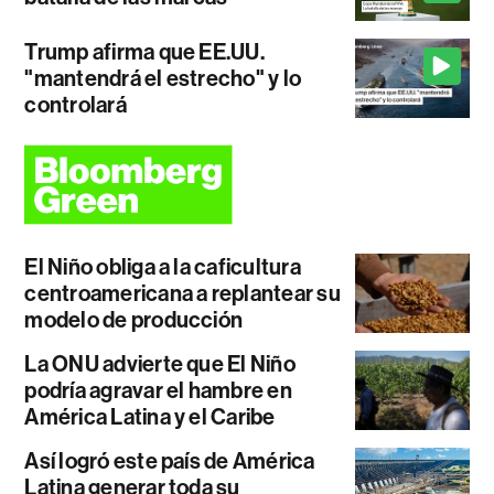
Trump afirma que EE.UU.
"mantendrá el estrecho" y lo
controlará
El Niño obliga a la caficultura
centroamericana a replantear su
modelo de producción
La ONU advierte que El Niño
podría agravar el hambre en
América Latina y el Caribe
Así logró este país de América
Latina generar toda su