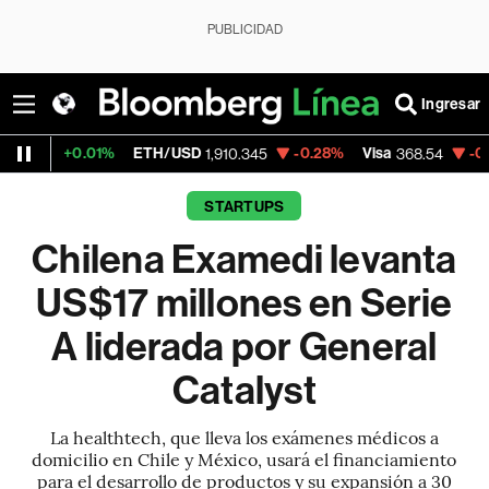
PUBLICIDAD
Ingresar
1%
ETH/USD
-0.28%
Visa
-0.28%
Mercad
1,910.345
368.54
STARTUPS
Chilena Examedi levanta
US$17 millones en Serie
A liderada por General
Catalyst
La healthtech, que lleva los exámenes médicos a
domicilio en Chile y México, usará el financiamiento
para el desarrollo de productos y su expansión a 30