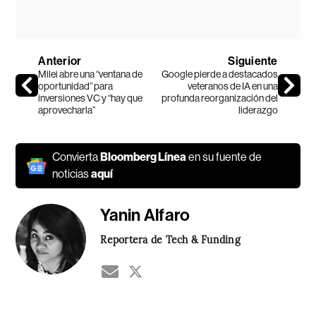
Anterior
Siguiente
Milei abre una “ventana de
Google pierde a destacados
oportunidad” para
veteranos de IA en una
inversiones VC y “hay que
profunda reorganización del
aprovecharla”
liderazgo
Convierta
Bloomberg Línea
en su fuente de
noticias
aquí
Yanin Alfaro
Reportera de Tech & Funding