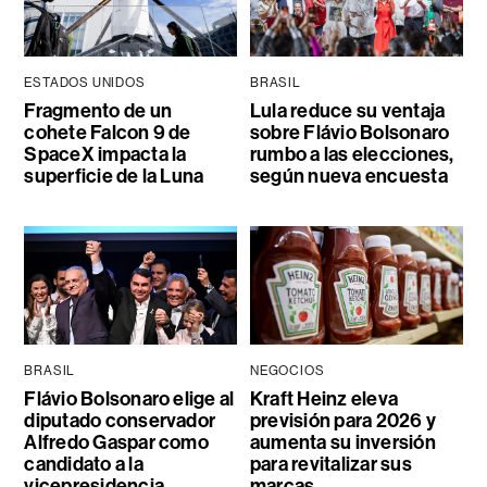
ESTADOS UNIDOS
BRASIL
Fragmento de un
Lula reduce su ventaja
cohete Falcon 9 de
sobre Flávio Bolsonaro
SpaceX impacta la
rumbo a las elecciones,
superficie de la Luna
según nueva encuesta
BRASIL
NEGOCIOS
Flávio Bolsonaro elige al
Kraft Heinz eleva
diputado conservador
previsión para 2026 y
Alfredo Gaspar como
aumenta su inversión
candidato a la
para revitalizar sus
vicepresidencia
marcas