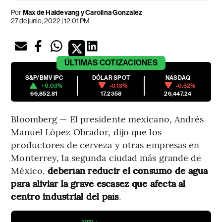
Por
Max de Haldevang y Carolina Gonzalez
27 de junio, 2022 | 12:01 PM
ÚLTIMAS
COTIZACIONES
S&P/BMV IPC
DÓLAR SPOT
NASDAQ
+0.03%
-0.13%
-0.52%
66,852.81
17.2358
26,447.24
Bloomberg — El presidente mexicano, Andrés
Manuel López Obrador, dijo que los
productores de cerveza y otras empresas en
Monterrey, la segunda ciudad más grande de
México,
deberían reducir el consumo de agua
para aliviar la grave escasez que afecta al
centro industrial del país
.