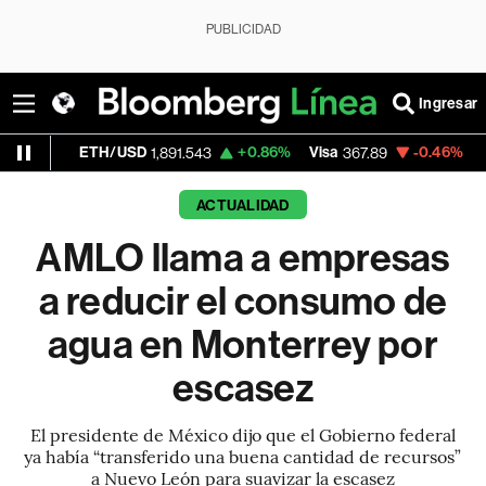
PUBLICIDAD
Ingresar
ETH/USD
+0.86%
Visa
-0.46%
MercadoLib
1,891.543
367.89
ACTUALIDAD
AMLO llama a empresas
a reducir el consumo de
agua en Monterrey por
escasez
El presidente de México dijo que el Gobierno federal
ya había “transferido una buena cantidad de recursos”
a Nuevo León para suavizar la escasez