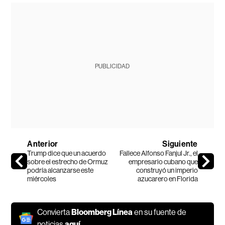
PUBLICIDAD
Anterior
Siguiente
Trump dice que un acuerdo
Fallece Alfonso Fanjul Jr., el
sobre el estrecho de Ormuz
empresario cubano que
podría alcanzarse este
construyó un imperio
miércoles
azucarero en Florida
Convierta
Bloomberg Línea
en su fuente de
noticias
aquí