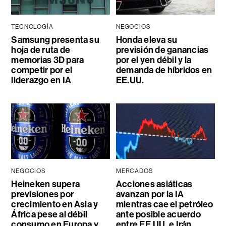
TECNOLOGÍA
NEGOCIOS
Samsung presenta su
Honda eleva su
hoja de ruta de
previsión de ganancias
memorias 3D para
por el yen débil y la
competir por el
demanda de híbridos en
liderazgo en IA
EE.UU.
NEGOCIOS
MERCADOS
Heineken supera
Acciones asiáticas
previsiones por
avanzan por la IA
crecimiento en Asia y
mientras cae el petróleo
África pese al débil
ante posible acuerdo
consumo en Europa y
entre EE.UU. e Irán