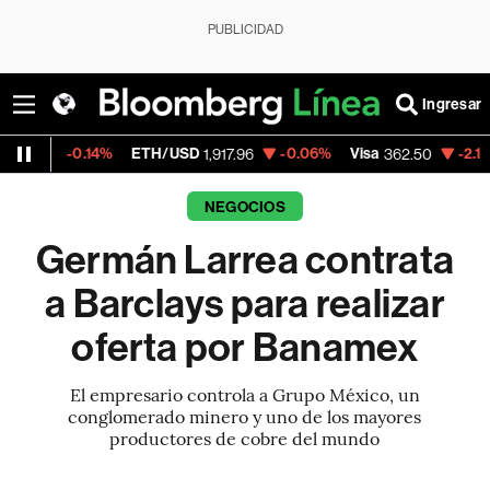
PUBLICIDAD
Ingresar
.14%
ETH/USD
-0.06%
Visa
-2.15%
Mercad
1,917.96
362.50
NEGOCIOS
Germán Larrea contrata
a Barclays para realizar
oferta por Banamex
El empresario controla a Grupo México, un
conglomerado minero y uno de los mayores
productores de cobre del mundo