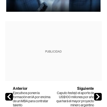
PUBLICIDAD
Anterior
Siguiente
Ejecutivos ponen la
Caputo festejó el aporte de
formación en IA por encima
US$100 millones por año
de un MBA para contratar
que hará el mayor proyecto
talento
minero argentino