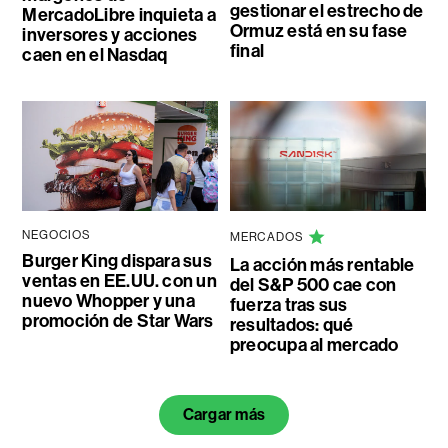
gestionar el estrecho de
MercadoLibre inquieta a
Ormuz está en su fase
inversores y acciones
final
caen en el Nasdaq
NEGOCIOS
MERCADOS
Burger King dispara sus
La acción más rentable
ventas en EE.UU. con un
del S&P 500 cae con
nuevo Whopper y una
fuerza tras sus
promoción de Star Wars
resultados: qué
preocupa al mercado
Cargar más