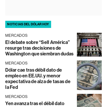
NOTICIAS DEL DÓLAR HOY
MERCADOS
El debate sobre “Sell América”
resurge tras decisiones de
Washington que siembran dudas
MERCADOS
Dólar cae tras débil dato de
empleo en EE.UU. y menor
expectativa de alza de tasas de
la Fed
MERCADOS
Yen avanza tras el débil dato