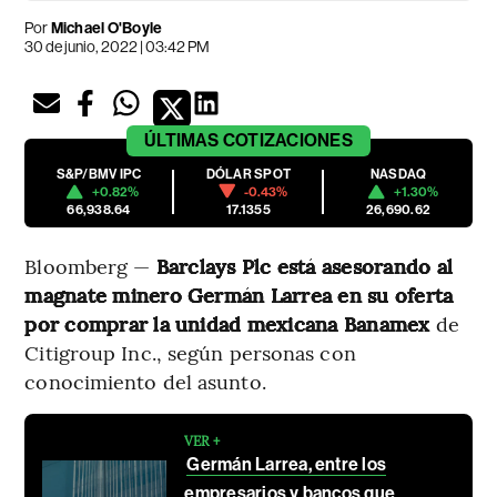
Por
Michael O'Boyle
30 de junio, 2022 | 03:42 PM
ÚLTIMAS
COTIZACIONES
S&P/BMV IPC
DÓLAR SPOT
NASDAQ
+0.82%
-0.43%
+1.30%
66,938.64
17.1355
26,690.62
Bloomberg —
Barclays Plc está asesorando al
magnate minero Germán Larrea en su oferta
por comprar la unidad mexicana Banamex
de
Citigroup Inc., según personas con
conocimiento del asunto.
VER +
Germán Larrea, entre los
empresarios y bancos que