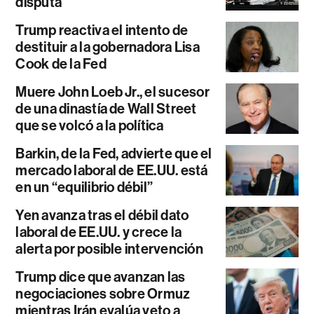
disputa
Trump reactiva el intento de
destituir a la gobernadora Lisa
Cook de la Fed
Muere John Loeb Jr., el sucesor
de una dinastía de Wall Street
que se volcó a la política
Barkin, de la Fed, advierte que el
mercado laboral de EE.UU. está
en un “equilibrio débil”
Yen avanza tras el débil dato
laboral de EE.UU. y crece la
alerta por posible intervención
Trump dice que avanzan las
negociaciones sobre Ormuz
mientras Irán evalúa veto a