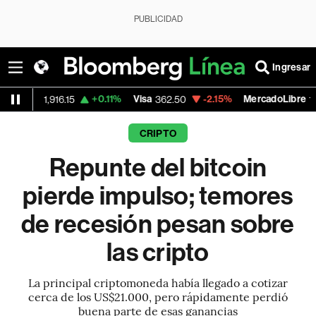
PUBLICIDAD
Ingresar
+0.11%
Visa
-2.15%
MercadoLibre
-0
6.15
362.50
1,821.795
CRIPTO
Repunte del bitcoin
pierde impulso; temores
de recesión pesan sobre
las cripto
La principal criptomoneda había llegado a cotizar
cerca de los US$21.000, pero rápidamente perdió
buena parte de esas ganancias