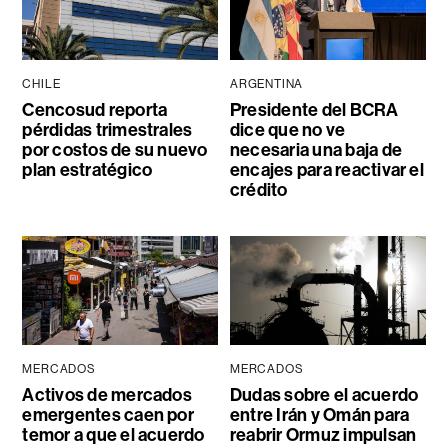
CHILE
ARGENTINA
Cencosud reporta
Presidente del BCRA
pérdidas trimestrales
dice que no ve
por costos de su nuevo
necesaria una baja de
plan estratégico
encajes para reactivar el
crédito
MERCADOS
MERCADOS
Activos de mercados
Dudas sobre el acuerdo
emergentes caen por
entre Irán y Omán para
temor a que el acuerdo
reabrir Ormuz impulsan