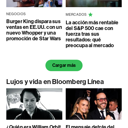
NEGOCIOS
MERCADOS
Burger King dispara sus
La acción más rentable
ventas en EE.UU. con un
del S&P 500 cae con
nuevo Whopper y una
fuerza tras sus
promoción de Star Wars
resultados: qué
preocupa al mercado
Cargar más
Lujos y vida en Bloomberg Línea
¿Quién era William Orbit,
El mensaje detrás del