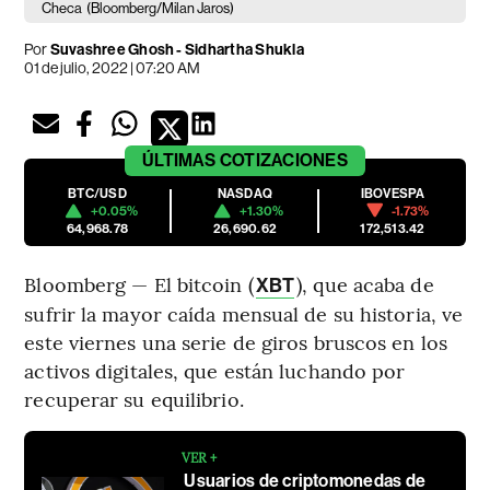
Checa
(Bloomberg/Milan Jaros)
Por
Suvashree Ghosh - Sidhartha Shukla
01 de julio, 2022 | 07:20 AM
ÚLTIMAS
COTIZACIONES
BTC/USD
NASDAQ
IBOVESPA
+0.05%
+1.30%
-1.73%
64,968.78
26,690.62
172,513.42
Bloomberg — El bitcoin (
), que acaba de
XBT
sufrir la mayor caída mensual de su historia, ve
este viernes una serie de giros bruscos en los
activos digitales, que están luchando por
recuperar su equilibrio.
VER +
Usuarios de criptomonedas de