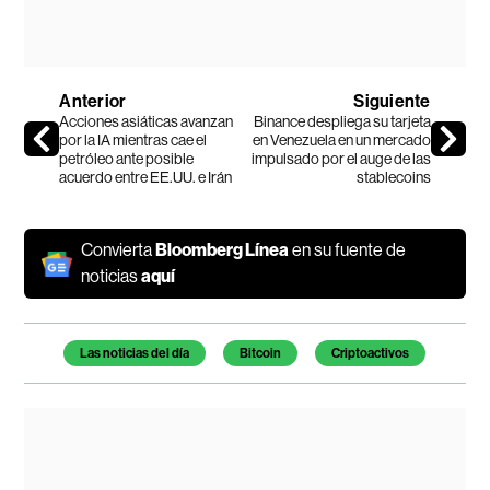
Anterior
Siguiente
Acciones asiáticas avanzan
Binance despliega su tarjeta
por la IA mientras cae el
en Venezuela en un mercado
petróleo ante posible
impulsado por el auge de las
acuerdo entre EE.UU. e Irán
stablecoins
Convierta
Bloomberg Línea
en su fuente de
noticias
aquí
Temas de este artículo
Las noticias del día
Bitcoin
Criptoactivos