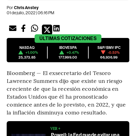
Por
Chris Anstey
01 de julio, 2022 | 06:16 PM
ÚLTIMAS
COTIZACIONES
NASDAQ
IBOVESPA
S&P/BMV IPC
+1.00%
+0.47%
-0.53%
25,373.85
177,999.00
66,936.99
Bloomberg — El exsecretario del Tesoro
Lawrence Summers dijo que existe un riesgo
creciente de que la recesión económica en
Estados Unidos que él ha pronosticado
comience antes de lo previsto, en 2022, y que
la inflación disminuya como resultado.
VER +
Powell: la Fed puede evitar una