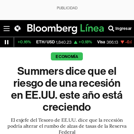
PUBLICIDAD
Ingresar
.16%
ETH/USD
+0.18%
Visa
-0.04%
Mercad
1,840.23
366.13
ECONOMÍA
Summers dice que el
riesgo de una recesión
en EE.UU. este año está
creciendo
El exjefe del Tesoro de EE.UU. dice que la recesión
podría alterar el rumbo de alzas de tasas de la Reserva
Federal