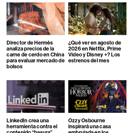
Director de Hermès
¿Qué ver en agosto de
analiza precios de la
2026 en Netflix, Prime
carne de cerdo en China
Video y Disney +? Los
para evaluar mercado de
estrenos del mes
bolsos
LinkedIn crea una
Ozzy Osbourne
herramienta contra el
inspirará una casa
contenido “basura”
embrujada en los