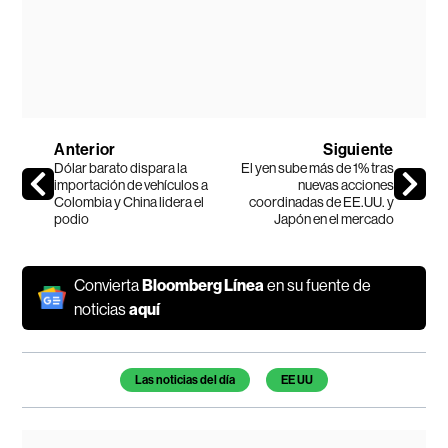
Anterior
Siguiente
Dólar barato dispara la
El yen sube más de 1% tras
importación de vehículos a
nuevas acciones
Colombia y China lidera el
coordinadas de EE.UU. y
podio
Japón en el mercado
Convierta
Bloomberg Línea
en su fuente de
noticias
aquí
Temas de este artículo
Las noticias del día
EE UU