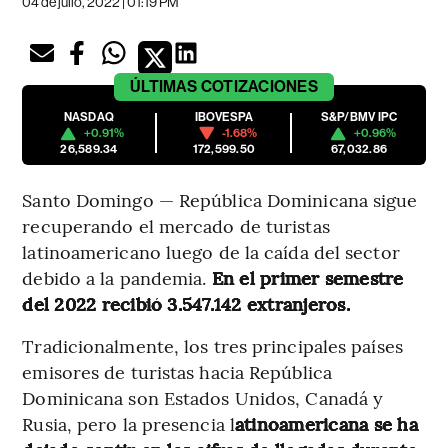
04 de julio, 2022 | 01:19 PM
ÚLTIMAS
COTIZACIONES
NASDAQ
IBOVESPA
S&P/BMV IPC
+0.91%
-1.68%
+0.96%
26,589.34
172,599.50
67,032.86
Santo Domingo — República Dominicana sigue
recuperando el mercado de turistas
latinoamericano luego de la caída del sector
debido a la pandemia.
En el primer semestre
del 2022 recibió 3.547.142 extranjeros.
Tradicionalmente, los tres principales países
emisores de turistas hacia República
Dominicana son Estados Unidos, Canadá y
Rusia, pero la presencia l
atinoamericana se ha