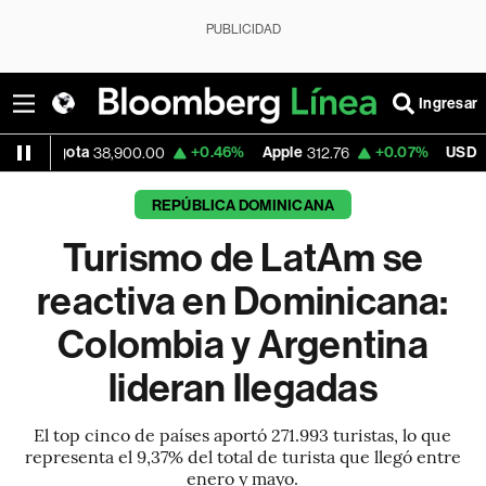
PUBLICIDAD
Ingresar
+0.46%
Apple
+0.07%
USD COP
8,900.00
312.76
3,159.60
REPÚBLICA DOMINICANA
Turismo de LatAm se
reactiva en Dominicana:
Colombia y Argentina
lideran llegadas
El top cinco de países aportó 271.993 turistas, lo que
representa el 9,37% del total de turista que llegó entre
enero y mayo.