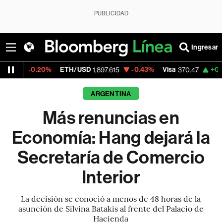
PUBLICIDAD
Ingresar
20%
ETH/USD
-0.43%
Visa
+0.52%
Merca
1,897.615
370.47
ARGENTINA
Más renuncias en
Economía: Hang dejará la
Secretaría de Comercio
Interior
La decisión se conoció a menos de 48 horas de la
asunción de Silvina Batakis al frente del Palacio de
Hacienda