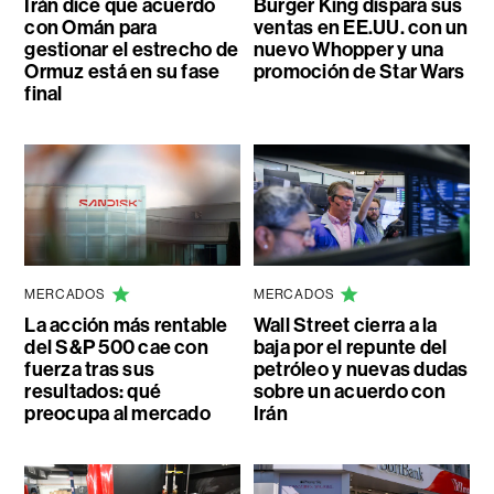
Irán dice que acuerdo
Burger King dispara sus
con Omán para
ventas en EE.UU. con un
gestionar el estrecho de
nuevo Whopper y una
Ormuz está en su fase
promoción de Star Wars
final
MERCADOS
MERCADOS
La acción más rentable
Wall Street cierra a la
del S&P 500 cae con
baja por el repunte del
fuerza tras sus
petróleo y nuevas dudas
resultados: qué
sobre un acuerdo con
preocupa al mercado
Irán