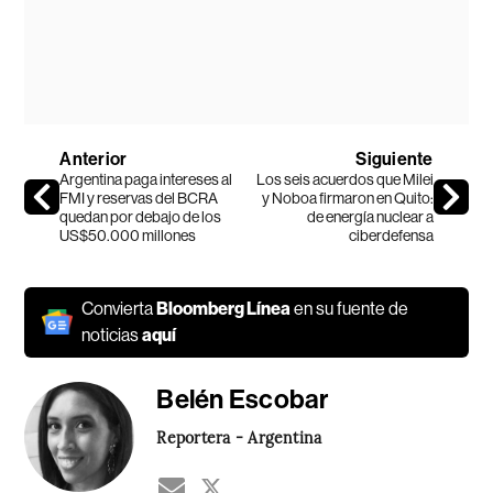
Anterior
Siguiente
Argentina paga intereses al
Los seis acuerdos que Milei
FMI y reservas del BCRA
y Noboa firmaron en Quito:
quedan por debajo de los
de energía nuclear a
US$50.000 millones
ciberdefensa
Convierta
Bloomberg Línea
en su fuente de
noticias
aquí
Belén Escobar
Reportera - Argentina