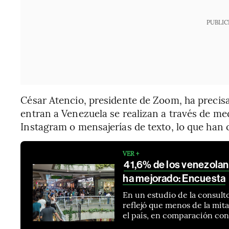
PUBLIC
César Atencio, presidente de Zoom, ha precis
entran a Venezuela se realizan a través de m
Instagram o mensajerías de texto, lo que han 
VER +
41,6% de los venezolan
ha mejorado: Encuesta
En un estudio de la consult
reflejó que menos de la mi
el país, en comparación con