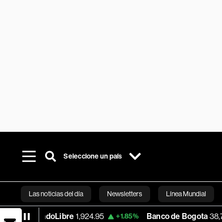
Seleccione un país
Las noticias del día
Newsletters
Línea Mundial
doLibre
1,924.95
Banco de Bogota
38,720.00
+1.85%
-0.
Bloomberg 