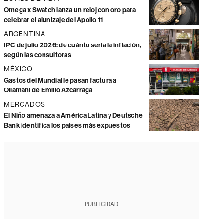
Omega x Swatch lanza un reloj con oro para
celebrar el alunizaje del Apollo 11
ARGENTINA
IPC de julio 2026: de cuánto sería la inflación,
según las consultoras
MÉXICO
Gastos del Mundial le pasan factura a
Ollamani de Emilio Azcárraga
MERCADOS
El Niño amenaza a América Latina y Deutsche
Bank identifica los países más expuestos
PUBLICIDAD