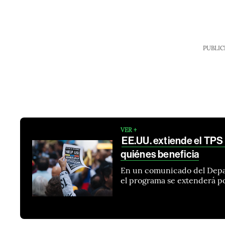
PUBLIC
VER +
EE.UU. extiende el TPS
quiénes beneficia
En un comunicado del Depa
el programa se extenderá p