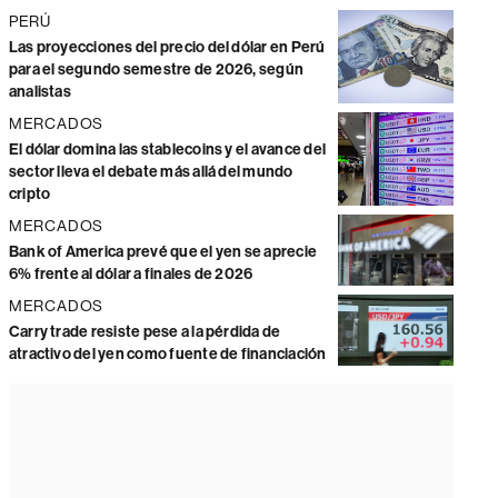
PERÚ
Las proyecciones del precio del dólar en Perú
para el segundo semestre de 2026, según
analistas
MERCADOS
El dólar domina las stablecoins y el avance del
sector lleva el debate más allá del mundo
cripto
MERCADOS
Bank of America prevé que el yen se aprecie
6% frente al dólar a finales de 2026
MERCADOS
Carry trade resiste pese a la pérdida de
atractivo del yen como fuente de financiación