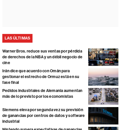
LAS ÚLTIMAS
Warner Bros. reduce sus ventas por pérdida
de derechos de la NBA y un débil negocio de
cine
Irán dice que acuerdo con Omán para
gestionar el estrecho de Ormuz está en su
fase final
Pedidos industriales de Alemania aumentan
más de lo previsto por los economistas
Siemens eleva por segunda vez su previsión
de ganancias por centros de datos y software
industrial
Nintendo supera expectativas de ganancias