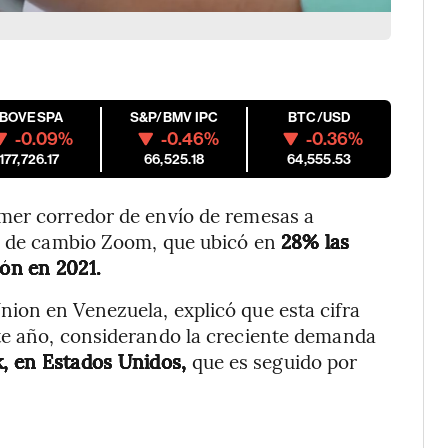
IBOVESPA
S&P/BMV IPC
BTC/USD
-0.09%
-0.46%
-0.36%
177,726.17
66,525.18
64,555.53
mer corredor de envío de remesas a
sa de cambio Zoom, que ubicó en
28% las
ión en 2021.
ion en Venezuela, explicó que esta cifra
te año, considerando la creciente demanda
k, en Estados Unidos,
que es seguido por