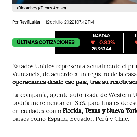
(Bloomberg/Dimas Ardian)
Por
Raylí Luján
12 de julio, 2022 | 07:42 PM
NASDAQ
-0.83%
ÚLTIMAS
COTIZACIONES
26,363.44
Estados Unidos representa actualmente el pri
Venezuela, de acuerdo a un registro de la ca
operaciones desde ese país, tras su reactivac
La compañía, agente autorizada de Western Un
podría incrementar en 35% para finales de es
en ciudades como
Florida, Texas y Nueva Yor
países como España, Ecuador, Perú y Chile.