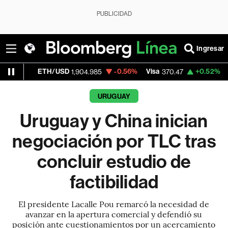
PUBLICIDAD
Ingresar
TH/USD
-0.56%
Visa
+0.52%
MercadoLibr
1,904.985
370.47
URUGUAY
Uruguay y China inician
negociación por TLC tras
concluir estudio de
factibilidad
El presidente Lacalle Pou remarcó la necesidad de
avanzar en la apertura comercial y defendió su
posición ante cuestionamientos por un acercamiento