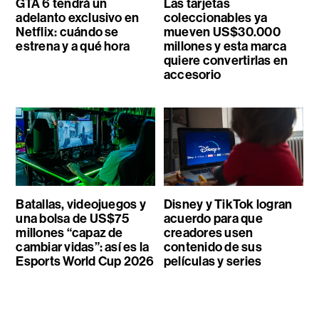
GTA 6 tendrá un
Las tarjetas
adelanto exclusivo en
coleccionables ya
Netflix: cuándo se
mueven US$30.000
estrena y a qué hora
millones y esta marca
quiere convertirlas en
accesorio
Batallas, videojuegos y
Disney y TikTok logran
una bolsa de US$75
acuerdo para que
millones “capaz de
creadores usen
cambiar vidas”: así es la
contenido de sus
Esports World Cup 2026
películas y series