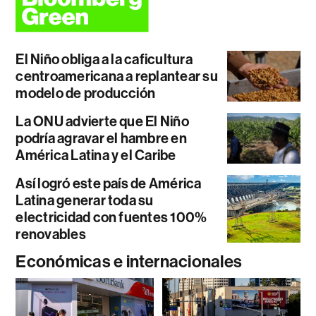
El Niño obliga a la caficultura
centroamericana a replantear su
modelo de producción
La ONU advierte que El Niño
podría agravar el hambre en
América Latina y el Caribe
Así logró este país de América
Latina generar toda su
electricidad con fuentes 100%
renovables
Económicas e internacionales