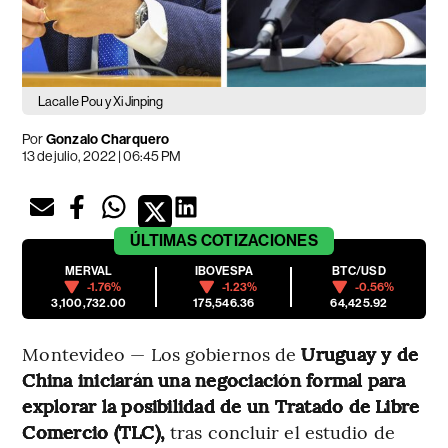
Lacalle Pou y Xi Jinping
Por
Gonzalo Charquero
13 de julio, 2022 | 06:45 PM
ÚLTIMAS
COTIZACIONES
MERVAL
IBOVESPA
BTC/USD
-1.76%
-1.23%
-0.56%
3,100,732.00
175,546.36
64,425.92
Montevideo — Los gobiernos de
Uruguay y de
China iniciarán una negociación formal para
explorar la posibilidad de un Tratado de Libre
Comercio (TLC),
tras concluir el estudio de