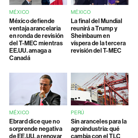
MÉXICO
MÉXICO
México defiende
La final del Mundial
ventaja arancelaria
reunirá a Trump y
en ronda de revisión
Sheinbaum en
del T-MEC mientras
víspera de la tercera
EE.UU. amaga a
revisión del T-MEC
Canadá
MÉXICO
PERÚ
Ebrard dice que no
Sin aranceles para la
sorprende negativa
agroindustria: qué
de EE.UU. a renovar
cambia con el TLC