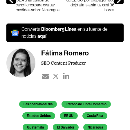
OEA una reunión de
de EE.UU. por el apagón que
cancilleres para evaluar
dejó a la isla sin luz casi 36
medidas sobre Nicaragua
horas
Convierta
Bloomberg Línea
en su fuente de
noticias
aquí
Fátima Romero
SEO Content Producer
Temas de este artículo
Las noticias del día
Tratado de Libre Comercio
Estados Unidos
EE UU
Costa Rica
Guatemala
El Salvador
Nicaragua