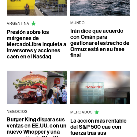
MUNDO
ARGENTINA
Irán dice que acuerdo
Presión sobre los
con Omán para
márgenes de
gestionar el estrecho de
MercadoLibre inquieta a
Ormuz está en su fase
inversores y acciones
final
caen en el Nasdaq
NEGOCIOS
MERCADOS
Burger King dispara sus
La acción más rentable
ventas en EE.UU. con un
del S&P 500 cae con
nuevo Whopper y una
fuerza tras sus