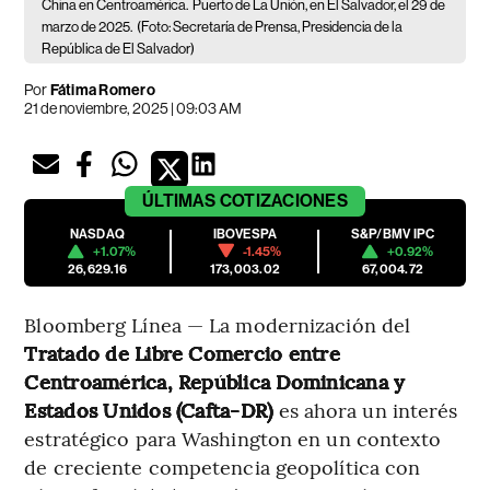
China en Centroamérica.
Puerto de La Unión, en El Salvador, el 29 de
marzo de 2025.
(Foto: Secretaría de Prensa, Presidencia de la
República de El Salvador)
Por
Fátima Romero
21 de noviembre, 2025 | 09:03 AM
ÚLTIMAS
COTIZACIONES
NASDAQ
IBOVESPA
S&P/BMV IPC
+1.07%
-1.45%
+0.92%
26,629.16
173,003.02
67,004.72
Bloomberg Línea — La modernización del
Tratado de Libre Comercio entre
Centroamérica, República Dominicana y
Estados Unidos (Cafta-DR)
es ahora un interés
estratégico para Washington en un contexto
de creciente competencia geopolítica con