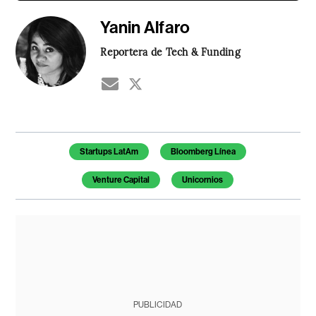
Yanin Alfaro
Reportera de Tech & Funding
Temas de este artículo
Startups LatAm
Bloomberg Línea
Venture Capital
Unicornios
PUBLICIDAD