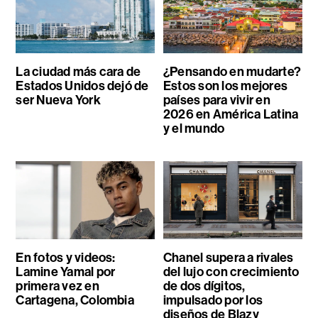
La ciudad más cara de
¿Pensando en mudarte?
Estados Unidos dejó de
Estos son los mejores
ser Nueva York
países para vivir en
2026 en América Latina
y el mundo
En fotos y videos:
Chanel supera a rivales
Lamine Yamal por
del lujo con crecimiento
primera vez en
de dos dígitos,
Cartagena, Colombia
impulsado por los
diseños de Blazy