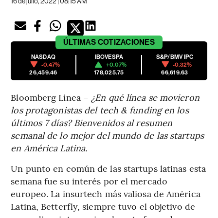
16 de julio, 2022 | 08:15 AM
ÚLTIMAS
COTIZACIONES
NASDAQ
IBOVESPA
S&P/BMV IPC
-0.47%
+0.07%
-0.32%
26,459.46
178,025.75
66,619.63
Bloomberg Línea –
¿En qué línea se movieron
los protagonistas del tech & funding en los
últimos 7 días? Bienvenidos al resumen
semanal de lo mejor del mundo de las startups
en América Latina.
Un punto en común de las startups latinas esta
semana fue su interés por el mercado
europeo. La insurtech más valiosa de América
Latina, Betterfly, siempre tuvo el objetivo de