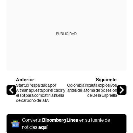
PUBLICIDAD
Anterior
Siguiente
Startup respaldada por
Colombia incauta explosivos
Altman apuesta por el calor y
antes de la toma de posesión
el sol para combatir la huella
de De la Espriella
de carbono de la IA
Convierta
Bloomberg Línea
en su fuente de
noticias
aquí