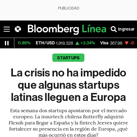
PUBLICIDAD
Ingresar
ETH/USD
+2.34%
Visa
-0.44%
MercadoL
1,919.328
367.98
STARTUPS
La crisis no ha impedido
que algunas startups
latinas lleguen a Europa
Esta semana dos startups apostaron por el mercado
europeo. La insurtech chilena Butterfly adquirió
Flexoh para llegar a España y la fintech Jeeves quiere
fortalecer su presencia en la región de Europa, ¿qué
más ocurrió en estos días?