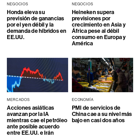
NEGOCIOS
NEGOCIOS
Honda eleva su
Heineken supera
previsión de ganancias
previsiones por
por el yen débil y la
crecimiento en Asia y
demanda de híbridos en
África pese al débil
EE.UU.
consumo en Europa y
América
MERCADOS
ECONOMÍA
Acciones asiáticas
PMI de servicios de
avanzan por la IA
China cae a su nivel más
mientras cae el petróleo
bajo en casi dos años
ante posible acuerdo
entre EE.UU. e Irán