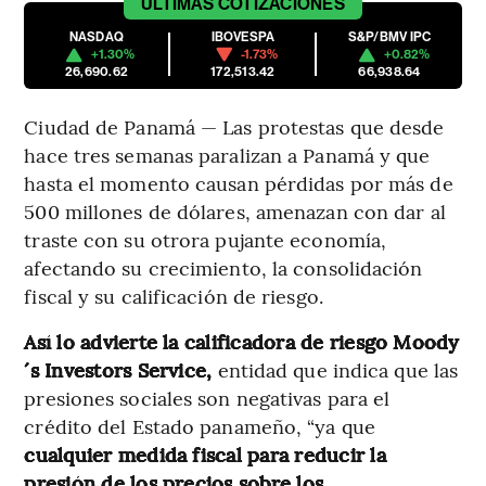
ÚLTIMAS
COTIZACIONES
NASDAQ
IBOVESPA
S&P/BMV IPC
+1.30%
-1.73%
+0.82%
26,690.62
172,513.42
66,938.64
Ciudad de Panamá — Las protestas que desde
hace tres semanas paralizan a Panamá y que
hasta el momento causan pérdidas por más de
500 millones de dólares, amenazan con dar al
traste con su otrora pujante economía,
afectando su crecimiento, la consolidación
fiscal y su calificación de riesgo.
Así lo advierte la calificadora de riesgo Moody
´s Investors Service,
entidad que indica que las
presiones sociales son negativas para el
crédito del Estado panameño, “ya que
cualquier medida fiscal para reducir la
presión de los precios sobre los