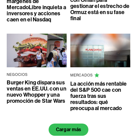
márgenes de
gestionar el estrecho de
MercadoLibre inquieta a
Ormuz está en su fase
inversores y acciones
final
caen en el Nasdaq
NEGOCIOS
MERCADOS
Burger King dispara sus
La acción más rentable
ventas en EE.UU. con un
del S&P 500 cae con
nuevo Whopper y una
fuerza tras sus
promoción de Star Wars
resultados: qué
preocupa al mercado
Cargar más