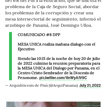
del 6% del PIB a la educación, que se discuta el
problema de la Caja de Seguro Social, abordar
los problemas de la corrupción y crear una
mesa intersectorial de seguimiento, informó el
arzobispo de Panamá, José Domingo Ulloa.
COMUNICADO #8 DPP
MESA ÚNICA realiza mañana diálogo con el
Ejecutivo
Siendo las 10:15 de la noche de hoy 20 de julio
de 2022 culminó la reunión preparatoria para
la MESA ÚNICA del Diálogo por Panamá, en el
Centro Cristo Sembrador de la Diócesis de
Penonomé.
pic.twitter.com/ttnWyAIV9C
— Arquidiócesis de Pmá (@ArquiPanama)
July 21, 2022