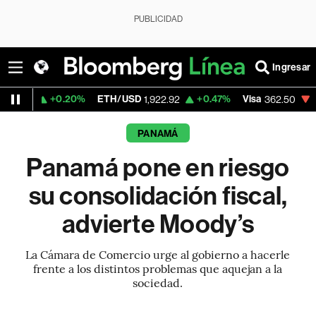
PUBLICIDAD
Ingresar
.20%
ETH/USD
+0.47%
Visa
-2.15%
Merca
1,922.92
362.50
PANAMÁ
Panamá pone en riesgo
su consolidación fiscal,
advierte Moody’s
La Cámara de Comercio urge al gobierno a hacerle
frente a los distintos problemas que aquejan a la
sociedad.