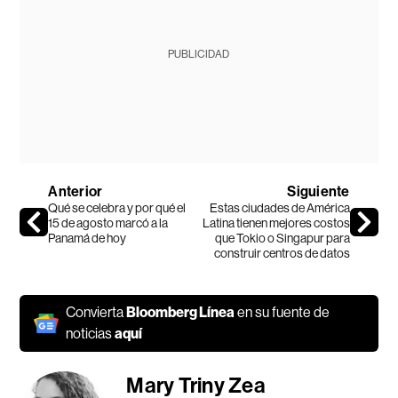
PUBLICIDAD
Anterior
Siguiente
Qué se celebra y por qué el
Estas ciudades de América
15 de agosto marcó a la
Latina tienen mejores costos
Panamá de hoy
que Tokio o Singapur para
construir centros de datos
Convierta
Bloomberg Línea
en su fuente de
noticias
aquí
Mary Triny Zea