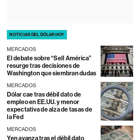
NOTICIAS DEL DÓLAR HOY
MERCADOS
El debate sobre “Sell América”
resurge tras decisiones de
Washington que siembran dudas
MERCADOS
Dólar cae tras débil dato de
empleo en EE.UU. y menor
expectativa de alza de tasas de
la Fed
MERCADOS
Yen avanza tras el débil dato