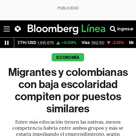
PUBLICIDAD
Ingresar
/USD
+0.09%
Visa
-2.15%
MercadoLibre
1,915.675
362.50
1,
ECONOMÍA
Migrantes y colombianas
con baja escolaridad
compiten por puestos
similares
Entre más educación tienen las nativas, menos
competencia habría entre ambos grupos y más se
estaría impulsando el emprendimiento, según