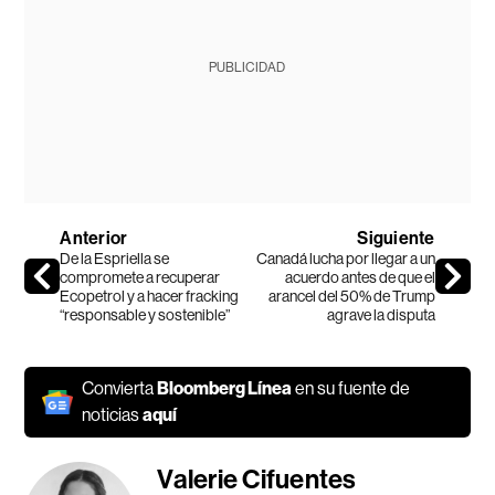
PUBLICIDAD
Anterior
Siguiente
De la Espriella se
Canadá lucha por llegar a un
compromete a recuperar
acuerdo antes de que el
Ecopetrol y a hacer fracking
arancel del 50% de Trump
“responsable y sostenible”
agrave la disputa
Convierta
Bloomberg Línea
en su fuente de
noticias
aquí
Valerie Cifuentes