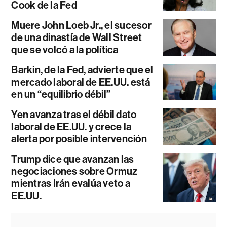
Cook de la Fed
Muere John Loeb Jr., el sucesor
de una dinastía de Wall Street
que se volcó a la política
Barkin, de la Fed, advierte que el
mercado laboral de EE.UU. está
en un “equilibrio débil”
Yen avanza tras el débil dato
laboral de EE.UU. y crece la
alerta por posible intervención
Trump dice que avanzan las
negociaciones sobre Ormuz
mientras Irán evalúa veto a
EE.UU.