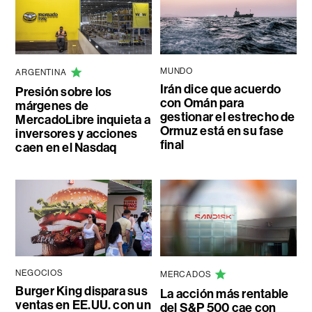
MUNDO
ARGENTINA
Irán dice que acuerdo
Presión sobre los
con Omán para
márgenes de
gestionar el estrecho de
MercadoLibre inquieta a
Ormuz está en su fase
inversores y acciones
final
caen en el Nasdaq
NEGOCIOS
MERCADOS
Burger King dispara sus
La acción más rentable
ventas en EE.UU. con un
del S&P 500 cae con