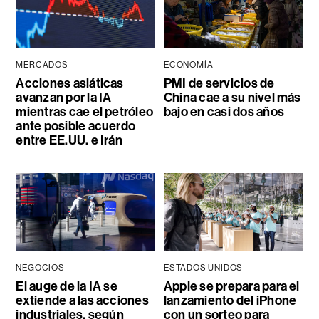
MERCADOS
ECONOMÍA
Acciones asiáticas
PMI de servicios de
avanzan por la IA
China cae a su nivel más
mientras cae el petróleo
bajo en casi dos años
ante posible acuerdo
entre EE.UU. e Irán
NEGOCIOS
ESTADOS UNIDOS
El auge de la IA se
Apple se prepara para el
extiende a las acciones
lanzamiento del iPhone
industriales, según
con un sorteo para