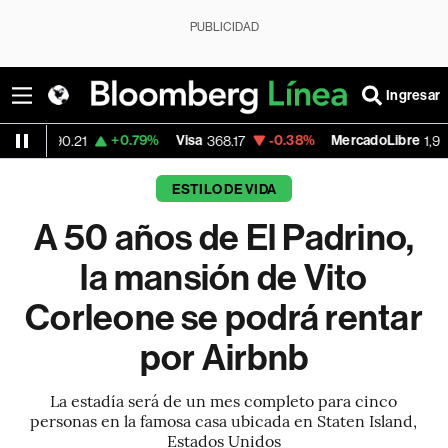
PUBLICIDAD
Ingresar
+0.79%
Visa
-0.38%
MercadoLibre
+1.41%
368.17
1,916.71
ESTILO DE VIDA
A 50 años de El Padrino,
la mansión de Vito
Corleone se podrá rentar
por Airbnb
La estadía será de un mes completo para cinco
personas en la famosa casa ubicada en Staten Island,
Estados Unidos