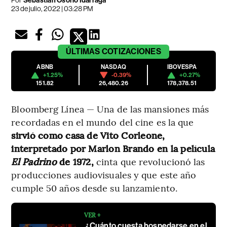
Por
Sebastián Osorio Idárraga
23 de julio, 2022 | 03:28 PM
ÚLTIMAS
COTIZACIONES
ABNB
NASDAQ
IBOVESPA
+1.25%
-0.39%
+0.27%
151.82
26,480.26
178,378.51
Bloomberg Línea — Una de las mansiones más
recordadas en el mundo del cine es la que
sirvió como casa de Vito Corleone,
interpretado por Marlon Brando en la película
El Padrino
de 1972,
cinta que revolucionó las
producciones audiovisuales y que este año
cumple 50 años desde su lanzamiento.
VER +
¿Cuánto cuesta hospedarse en el