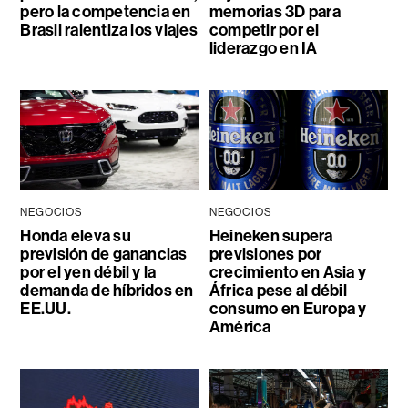
pero la competencia en
memorias 3D para
Brasil ralentiza los viajes
competir por el
liderazgo en IA
NEGOCIOS
NEGOCIOS
Honda eleva su
Heineken supera
previsión de ganancias
previsiones por
por el yen débil y la
crecimiento en Asia y
demanda de híbridos en
África pese al débil
EE.UU.
consumo en Europa y
América