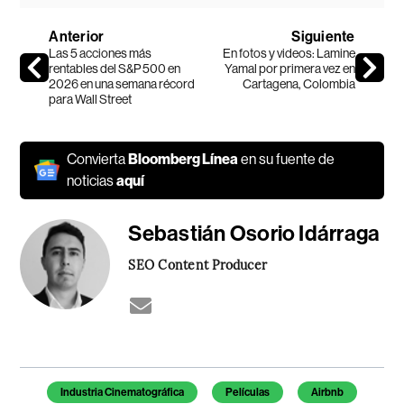
Anterior
Siguiente
Las 5 acciones más
En fotos y videos: Lamine
rentables del S&P 500 en
Yamal por primera vez en
2026 en una semana récord
Cartagena, Colombia
para Wall Street
Convierta
Bloomberg Línea
en su fuente de
noticias
aquí
Sebastián Osorio Idárraga
SEO Content Producer
Temas de este artículo
Industria Cinematográfica
Películas
Airbnb