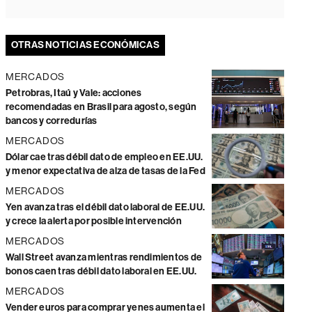
OTRAS NOTICIAS ECONÓMICAS
MERCADOS
Petrobras, Itaú y Vale: acciones
recomendadas en Brasil para agosto, según
bancos y corredurías
MERCADOS
Dólar cae tras débil dato de empleo en EE.UU.
y menor expectativa de alza de tasas de la Fed
MERCADOS
Yen avanza tras el débil dato laboral de EE.UU.
y crece la alerta por posible intervención
MERCADOS
Wall Street avanza mientras rendimientos de
bonos caen tras débil dato laboral en EE.UU.
MERCADOS
Vender euros para comprar yenes aumenta el