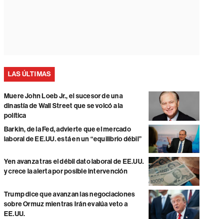
LAS ÚLTIMAS
Muere John Loeb Jr., el sucesor de una
dinastía de Wall Street que se volcó a la
política
Barkin, de la Fed, advierte que el mercado
laboral de EE.UU. está en un “equilibrio débil”
Yen avanza tras el débil dato laboral de EE.UU.
y crece la alerta por posible intervención
Trump dice que avanzan las negociaciones
sobre Ormuz mientras Irán evalúa veto a
EE.UU.