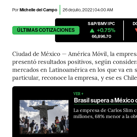
Por
Michelle del Campo
26 de julio, 2022 | 04:00 AM
S&P/BMV IPC
D
+0.75%
ÚLTIMAS
COTIZACIONES
66,896.70
Ciudad de México — América Móvil, la empres
presentó resultados positivos, según consider
mercados en Latinoamérica en los que va en s
particular, reconoce la empresa, y ese es Chile
VER +
Brasil supera a México
La empresa de Carlos Slim c
millones, 68% menor a la ob