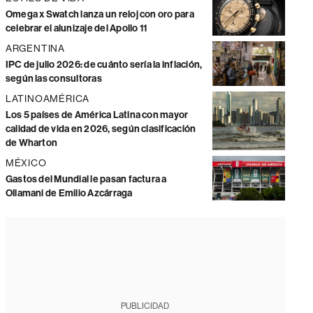
Omega x Swatch lanza un reloj con oro para
celebrar el alunizaje del Apollo 11
ARGENTINA
IPC de julio 2026: de cuánto sería la inflación,
según las consultoras
LATINOAMÉRICA
Los 5 países de América Latina con mayor
calidad de vida en 2026, según clasificación
de Wharton
MÉXICO
Gastos del Mundial le pasan factura a
Ollamani de Emilio Azcárraga
PUBLICIDAD