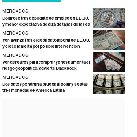
MERCADOS
Dólar cae tras débil dato de empleo en EE.UU.
y menor expectativa de alza de tasas de la Fed
MERCADOS
Yen avanza tras el débil dato laboral de EE.UU.
y crece la alerta por posible intervención
MERCADOS
Vender euros para comprar yenes aumenta el
riesgo geopolítico, advierte BlackRock
MERCADOS
Dos datos pondrán a prueba al dólar y a estas
tres monedas de América Latina