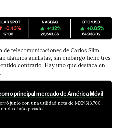
ÓLAR SPOT
NASDAQ
BTC/USD
-0.43%
+1.12%
+0.85%
17.136
26,643.36
64,938.02
a de telecomunicaciones de Carlos Slim,
an algunos analistas, sin embargo tiene tres
entido contrario. Hay uno que destaca en
.
 como principal mercado de América Móvil
erró junio con una utilidad neta de MXN$13.700
tenida el año pasado