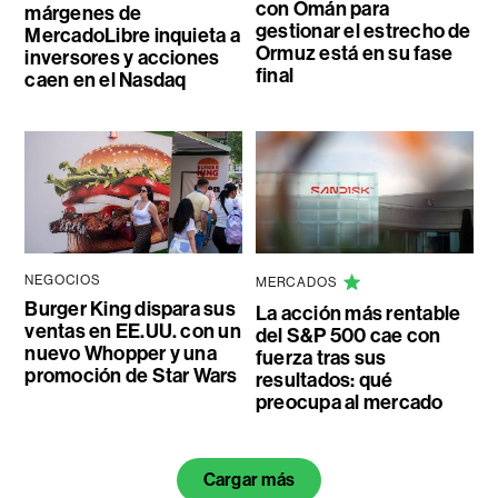
con Omán para
márgenes de
gestionar el estrecho de
MercadoLibre inquieta a
Ormuz está en su fase
inversores y acciones
final
caen en el Nasdaq
NEGOCIOS
MERCADOS
Burger King dispara sus
La acción más rentable
ventas en EE.UU. con un
del S&P 500 cae con
nuevo Whopper y una
fuerza tras sus
promoción de Star Wars
resultados: qué
preocupa al mercado
Cargar más