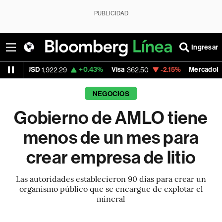
PUBLICIDAD
Ingresar
+0.43%
Visa
-2.15%
MercadoLibre
,922.29
362.50
1,821.795
NEGOCIOS
Gobierno de AMLO tiene
menos de un mes para
crear empresa de litio
Las autoridades establecieron 90 días para crear un
organismo público que se encargue de explotar el
mineral