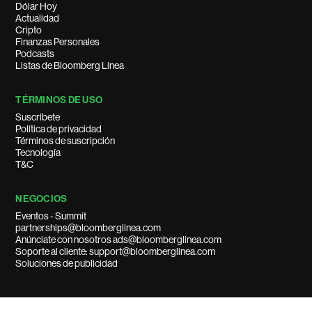
Dólar Hoy
Actualidad
Cripto
Finanzas Personales
Podcasts
Listas de Bloomberg Línea
TÉRMINOS DE USO
Suscríbete
Política de privacidad
Términos de suscripción
Tecnología
T&C
NEGOCIOS
Eventos - Summit
partnerships@bloomberglinea.com
Anúnciate con nosotros ads@bloomberglinea.com
Soporte al cliente: support@bloomberglinea.com
Soluciones de publicidad