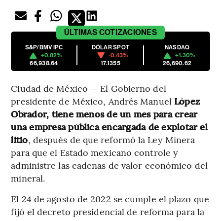
ÚLTIMAS
COTIZACIONES
S&P/BMV IPC
DÓLAR SPOT
NASDAQ
+0.82%
-0.43%
+1.30%
66,938.64
17.1355
26,690.62
Ciudad de México — El Gobierno del
presidente de México, Andrés Manuel
López
Obrador, tiene menos de un mes para crear
una empresa pública encargada de explotar el
litio
, después de que reformó la Ley Minera
para que el Estado mexicano controle y
administre las cadenas de valor económico del
mineral.
El 24 de agosto de 2022 se cumple el plazo que
fijó el decreto presidencial de reforma para la