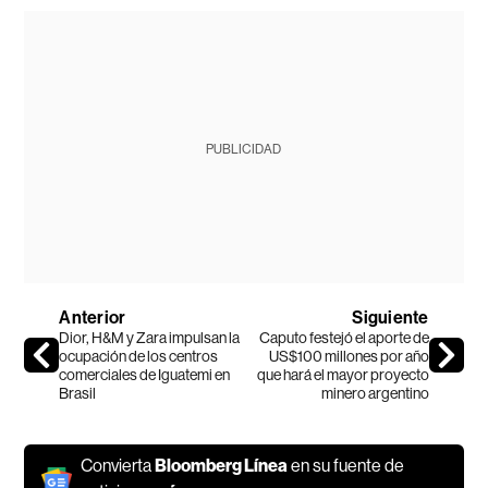
PUBLICIDAD
Anterior
Siguiente
Dior, H&M y Zara impulsan la
Caputo festejó el aporte de
ocupación de los centros
US$100 millones por año
comerciales de Iguatemi en
que hará el mayor proyecto
Brasil
minero argentino
Convierta
Bloomberg Línea
en su fuente de