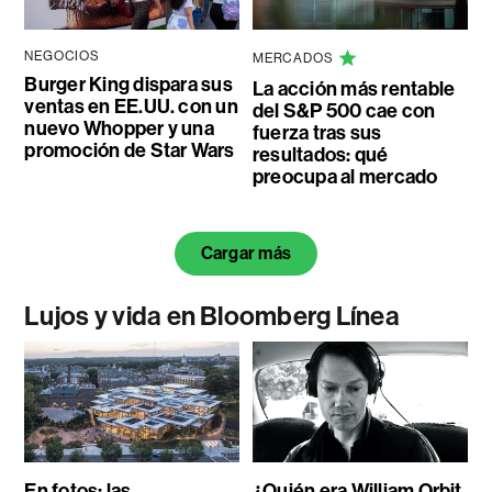
NEGOCIOS
MERCADOS
Burger King dispara sus
La acción más rentable
ventas en EE.UU. con un
del S&P 500 cae con
nuevo Whopper y una
fuerza tras sus
promoción de Star Wars
resultados: qué
preocupa al mercado
Cargar más
Lujos y vida en Bloomberg Línea
En fotos: las
¿Quién era William Orbit,