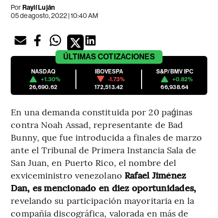
Por
Raylí Luján
05 de agosto, 2022 | 10:40 AM
ÚLTIMAS
COTIZACIONES
NASDAQ
IBOVESPA
S&P/BMV IPC
+1.30%
-1.73%
+0.82%
26,690.62
172,513.42
66,938.64
En una demanda constituida por 20 paǵinas
contra Noah Assad, representante de Bad
Bunny, que fue introducida a finales de marzo
ante el Tribunal de Primera Instancia Sala de
San Juan, en Puerto Rico, el nombre del
exviceministro venezolano
Rafael Jiménez
Dan, es mencionado en diez oportunidades,
revelando su participación mayoritaria en la
compañía discográfica, valorada en más de