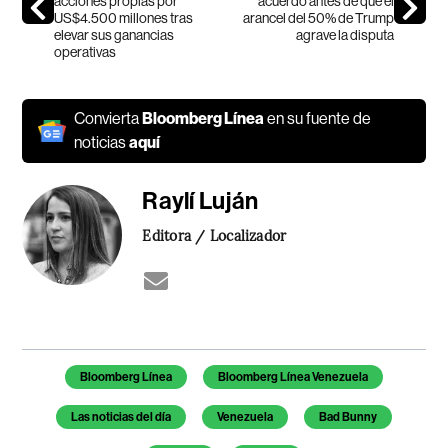
acciones propias por
acuerdo antes de que el
US$4.500 millones tras
arancel del 50% de Trump
elevar sus ganancias
agrave la disputa
operativas
Convierta
Bloomberg Línea
en su fuente de
noticias
aquí
Raylí Luján
Editora / Localizador
Temas de este artículo
Bloomberg Línea
Bloomberg Línea Venezuela
Las noticias del día
Venezuela
Bad Bunny