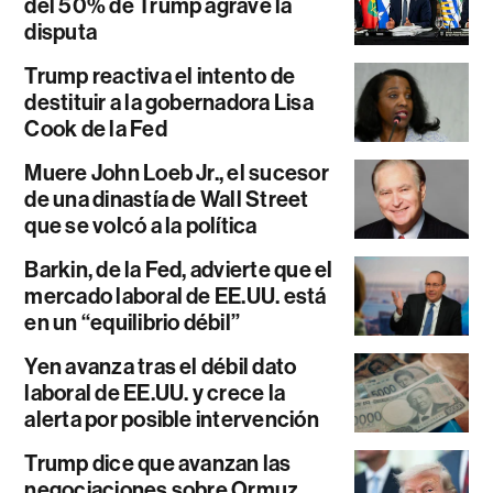
del 50% de Trump agrave la
disputa
Trump reactiva el intento de
destituir a la gobernadora Lisa
Cook de la Fed
Muere John Loeb Jr., el sucesor
de una dinastía de Wall Street
que se volcó a la política
Barkin, de la Fed, advierte que el
mercado laboral de EE.UU. está
en un “equilibrio débil”
Yen avanza tras el débil dato
laboral de EE.UU. y crece la
alerta por posible intervención
Trump dice que avanzan las
negociaciones sobre Ormuz