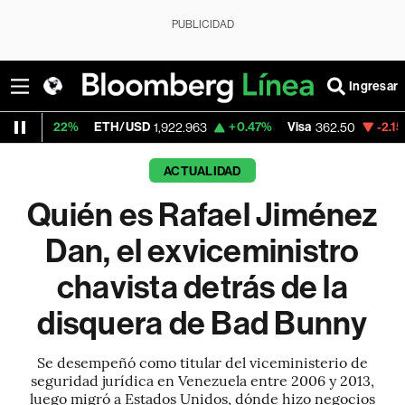
PUBLICIDAD
Ingresar
ETH/USD
+0.47%
Visa
-2.15%
MercadoL
1,922.963
362.50
ACTUALIDAD
Quién es Rafael Jiménez
Dan, el exviceministro
chavista detrás de la
disquera de Bad Bunny
Se desempeñó como titular del viceministerio de
seguridad jurídica en Venezuela entre 2006 y 2013,
luego migró a Estados Unidos, dónde hizo negocios