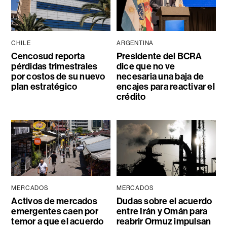
CHILE
ARGENTINA
Cencosud reporta
Presidente del BCRA
pérdidas trimestrales
dice que no ve
por costos de su nuevo
necesaria una baja de
plan estratégico
encajes para reactivar el
crédito
MERCADOS
MERCADOS
Activos de mercados
Dudas sobre el acuerdo
emergentes caen por
entre Irán y Omán para
temor a que el acuerdo
reabrir Ormuz impulsan