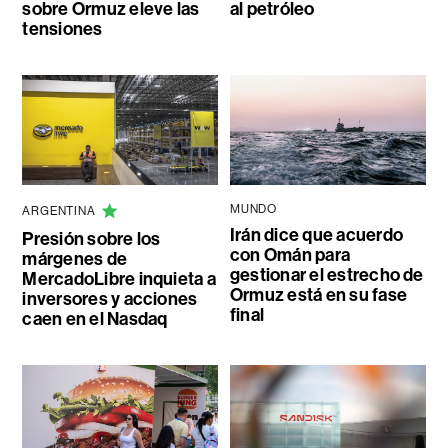
sobre Ormuz eleve las
al petróleo
tensiones
MUNDO
ARGENTINA
Irán dice que acuerdo
Presión sobre los
con Omán para
márgenes de
gestionar el estrecho de
MercadoLibre inquieta a
Ormuz está en su fase
inversores y acciones
final
caen en el Nasdaq