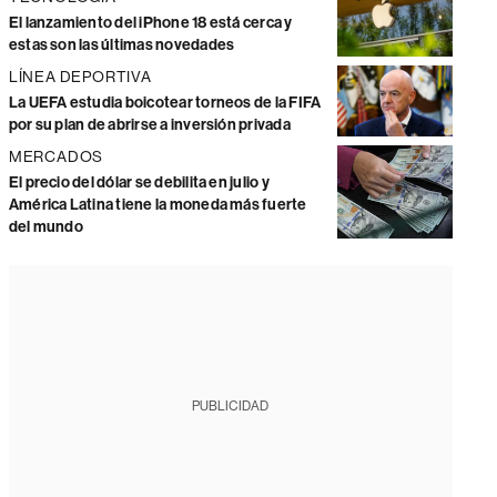
El lanzamiento del iPhone 18 está cerca y
estas son las últimas novedades
LÍNEA DEPORTIVA
La UEFA estudia boicotear torneos de la FIFA
por su plan de abrirse a inversión privada
MERCADOS
El precio del dólar se debilita en julio y
América Latina tiene la moneda más fuerte
del mundo
PUBLICIDAD