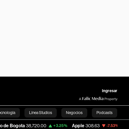
Ingresar
ecnología
Línea Studios
Negocios
Podcasts
,720.00
Apple
308.63
USD COP
3,152.58
+3.25%
-7.53%
English