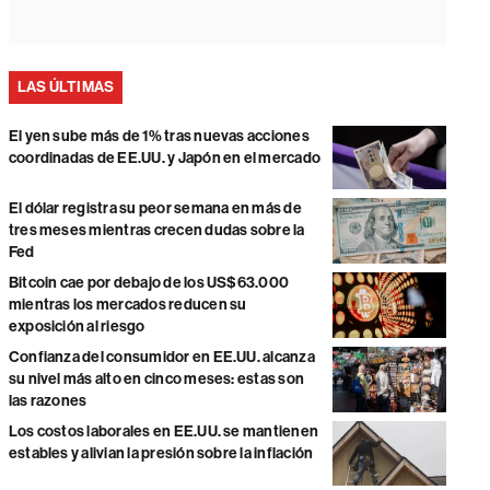
LAS ÚLTIMAS
El yen sube más de 1% tras nuevas acciones
coordinadas de EE.UU. y Japón en el mercado
El dólar registra su peor semana en más de
tres meses mientras crecen dudas sobre la
Fed
Bitcoin cae por debajo de los US$63.000
mientras los mercados reducen su
exposición al riesgo
Confianza del consumidor en EE.UU. alcanza
su nivel más alto en cinco meses: estas son
las razones
Los costos laborales en EE.UU. se mantienen
estables y alivian la presión sobre la inflación