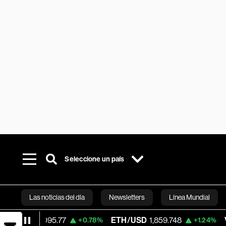
Seleccione un país
Las noticias del día
Newsletters
Línea Mundial
.77
ETH/USD
1,859.748
Visa
366.13
+0.78%
+1.24%
-
Bloomberg 