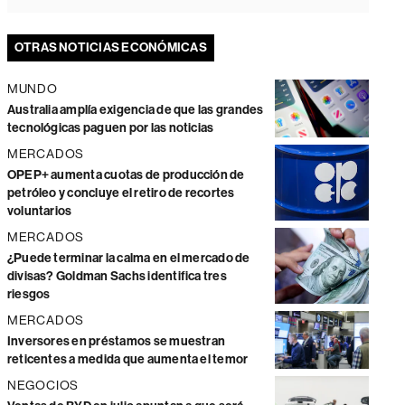
OTRAS NOTICIAS ECONÓMICAS
MUNDO
Australia amplía exigencia de que las grandes
tecnológicas paguen por las noticias
MERCADOS
OPEP+ aumenta cuotas de producción de
petróleo y concluye el retiro de recortes
voluntarios
MERCADOS
¿Puede terminar la calma en el mercado de
divisas? Goldman Sachs identifica tres
riesgos
MERCADOS
Inversores en préstamos se muestran
reticentes a medida que aumenta el temor
NEGOCIOS