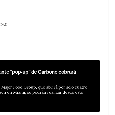
IDAD
rante “pop-up” de Carbone cobrará
el Major Food Group, que abrirá por solo cuatro
each en Miami, se podrán realizar desde este