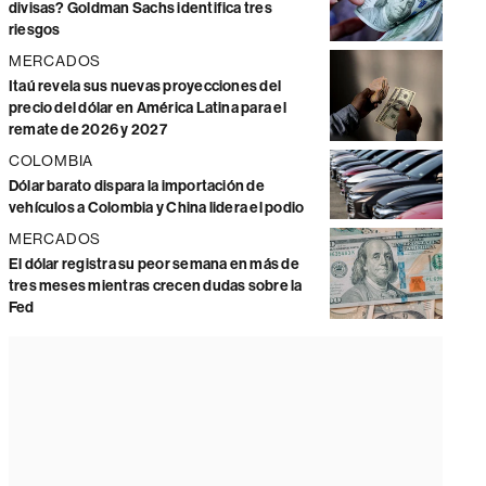
divisas? Goldman Sachs identifica tres
riesgos
MERCADOS
Itaú revela sus nuevas proyecciones del
precio del dólar en América Latina para el
remate de 2026 y 2027
COLOMBIA
Dólar barato dispara la importación de
vehículos a Colombia y China lidera el podio
MERCADOS
El dólar registra su peor semana en más de
tres meses mientras crecen dudas sobre la
Fed