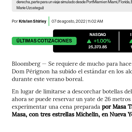
derecha, parte para un viaje simulado desde PortMiami en Miami, Florida, 
Marie Uzcategui)
Por
Kristen Shirley
07 de agosto, 2022 | 11:02 AM
NASDAQ
+1.00%
ÚLTIMAS
COTIZACIONES
25,373.85
Bloomberg — Se requiere de mucho para hacer
Dom Pérignon ha subido el estándar en los alq
durante este verano boreal.
En lugar de limitarse a descorchar botellas d
ahora se puede reservar un yate de 26 metros
experimentar una cena preparada
por Masa Ta
Masa, con tres estrellas Michelin, en Nueva Y