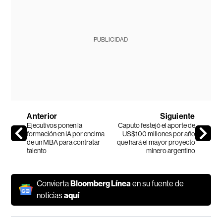
PUBLICIDAD
Anterior
Siguiente
Ejecutivos ponen la
Caputo festejó el aporte de
formación en IA por encima
US$100 millones por año
de un MBA para contratar
que hará el mayor proyecto
talento
minero argentino
Convierta
Bloomberg Línea
en su fuente de
noticias
aquí