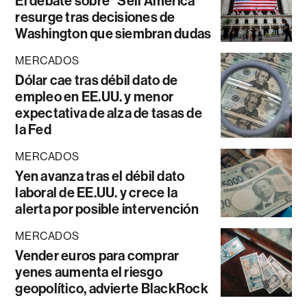
El debate sobre “Sell América”
resurge tras decisiones de
Washington que siembran dudas
MERCADOS
Dólar cae tras débil dato de
empleo en EE.UU. y menor
expectativa de alza de tasas de
la Fed
MERCADOS
Yen avanza tras el débil dato
laboral de EE.UU. y crece la
alerta por posible intervención
MERCADOS
Vender euros para comprar
yenes aumenta el riesgo
geopolítico, advierte BlackRock