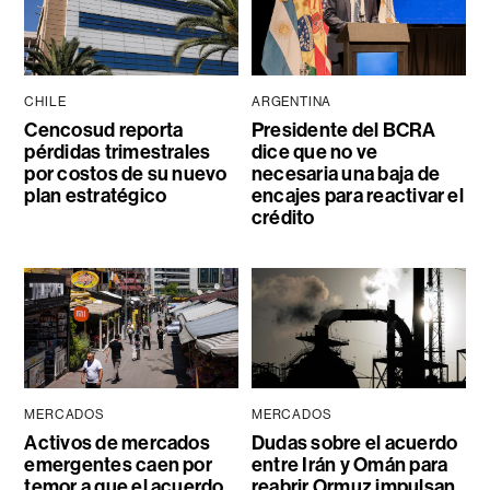
CHILE
ARGENTINA
Cencosud reporta
Presidente del BCRA
pérdidas trimestrales
dice que no ve
por costos de su nuevo
necesaria una baja de
plan estratégico
encajes para reactivar el
crédito
MERCADOS
MERCADOS
Activos de mercados
Dudas sobre el acuerdo
emergentes caen por
entre Irán y Omán para
temor a que el acuerdo
reabrir Ormuz impulsan