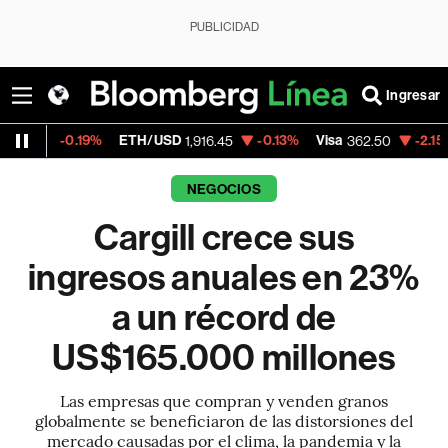
PUBLICIDAD
Ingresar
19%
ETH/USD
-0.13%
Visa
-2.15%
MercadoL
1,916.45
362.50
NEGOCIOS
Cargill crece sus
ingresos anuales en 23%
a un récord de
US$165.000 millones
Las empresas que compran y venden granos
globalmente se beneficiaron de las distorsiones del
mercado causadas por el clima, la pandemia y la