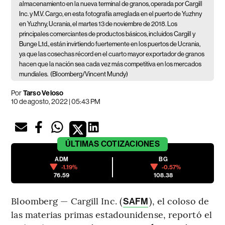
almacenamiento en la nueva terminal de granos, operada por Cargill
Inc. y M.V. Cargo, en esta fotografía arreglada en el puerto de Yuzhny
en Yuzhny, Ucrania, el martes 13 de noviembre de 2018. Los
principales comerciantes de productos básicos, incluidos Cargill y
Bunge Ltd., están invirtiendo fuertemente en los puertos de Ucrania,
ya que las cosechas récord en el cuarto mayor exportador de granos
hacen que la nación sea cada vez más competitiva en los mercados
mundiales.
(Bloomberg/Vincent Mundy)
Por
Tarso Veloso
10 de agosto, 2022 | 05:43 PM
ÚLTIMAS
COTIZACIONES
ADM
BG
-1.19%
-0.57%
76.59
108.38
Bloomberg — Cargill Inc. (
), el coloso de
SAFM
las materias primas estadounidense, reportó el