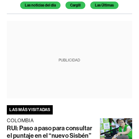
Temas de este artículo
Las noticias del día
Cargill
Las Últimas
PUBLICIDAD
LAS MÁS VISITADAS
COLOMBIA
RUI: Paso a paso para consultar
el puntaje en el “nuevo Sisbén”