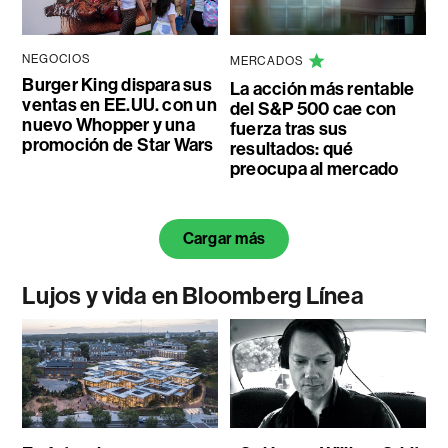
NEGOCIOS
MERCADOS
Burger King dispara sus
La acción más rentable
ventas en EE.UU. con un
del S&P 500 cae con
nuevo Whopper y una
fuerza tras sus
promoción de Star Wars
resultados: qué
preocupa al mercado
Cargar más
Lujos y vida en Bloomberg Línea