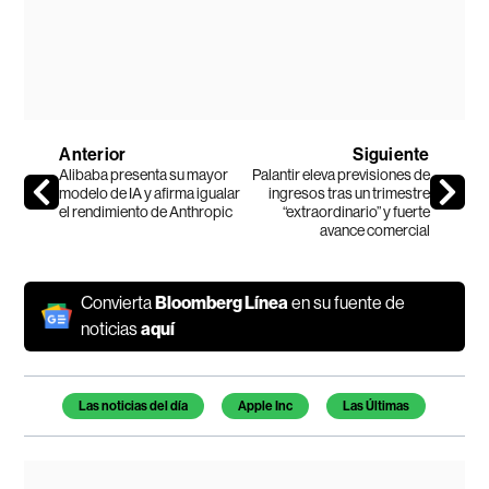
Anterior
Siguiente
Alibaba presenta su mayor
Palantir eleva previsiones de
modelo de IA y afirma igualar
ingresos tras un trimestre
el rendimiento de Anthropic
“extraordinario” y fuerte
avance comercial
Convierta
Bloomberg Línea
en su fuente de
noticias
aquí
Temas de este artículo
Las noticias del día
Apple Inc
Las Últimas