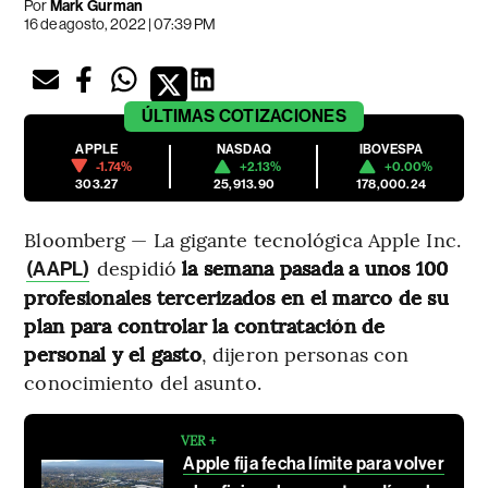
Por
Mark Gurman
16 de agosto, 2022 | 07:39 PM
ÚLTIMAS
COTIZACIONES
APPLE
NASDAQ
IBOVESPA
-1.74%
+2.13%
+0.00%
303.27
25,913.90
178,000.24
Bloomberg — La gigante tecnológica Apple Inc.
despidió
la semana pasada a unos 100
(AAPL)
profesionales tercerizados en el marco de su
plan para controlar la contratación de
personal y el gasto
, dijeron personas con
conocimiento del asunto.
VER +
Apple fija fecha límite para volver