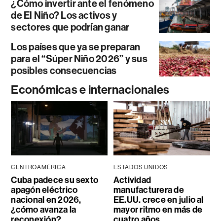
¿Cómo invertir ante el fenómeno
de El Niño? Los activos y
sectores que podrían ganar
Los países que ya se preparan
para el “Súper Niño 2026” y sus
posibles consecuencias
Económicas e internacionales
CENTROAMÉRICA
ESTADOS UNIDOS
Cuba padece su sexto
Actividad
apagón eléctrico
manufacturera de
nacional en 2026,
EE.UU. crece en julio al
¿cómo avanza la
mayor ritmo en más de
reconexión?
cuatro años