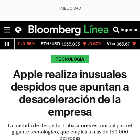
PUBLICIDAD
Ingresar
0.55%
ETH/USD
-0.67%
Visa
-0.13%
Mer
1,855.035
365.67
TECNOLOGÍA
Apple realiza inusuales
despidos que apuntan a
desaceleración de la
empresa
La medida de despedir trabajadores es inusual para el
gigante tecnológico, que emplea a más de 150.000
personas