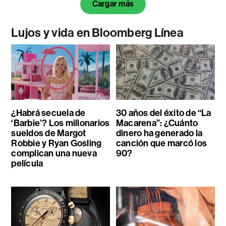
Cargar más
Lujos y vida en Bloomberg Línea
¿Habrá secuela de
30 años del éxito de “La
‘Barbie’? Los millonarios
Macarena”: ¿Cuánto
sueldos de Margot
dinero ha generado la
Robbie y Ryan Gosling
canción que marcó los
complican una nueva
90?
película