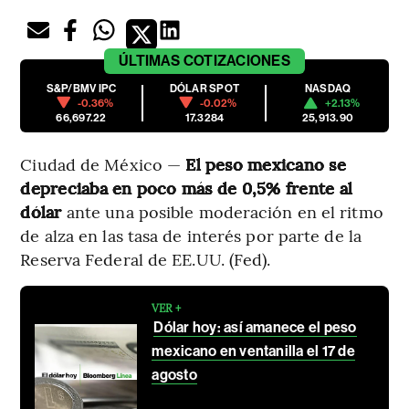
ÚLTIMAS
COTIZACIONES
S&P/BMV IPC
DÓLAR SPOT
NASDAQ
-0.36%
-0.02%
+2.13%
66,697.22
17.3284
25,913.90
Ciudad de México —
El peso mexicano se
depreciaba en poco más de 0,5% frente al
dólar
ante una posible moderación en el ritmo
de alza en las tasa de interés por parte de la
Reserva Federal de EE.UU. (Fed).
VER +
Dólar hoy: así amanece el peso
mexicano en ventanilla el 17 de
agosto