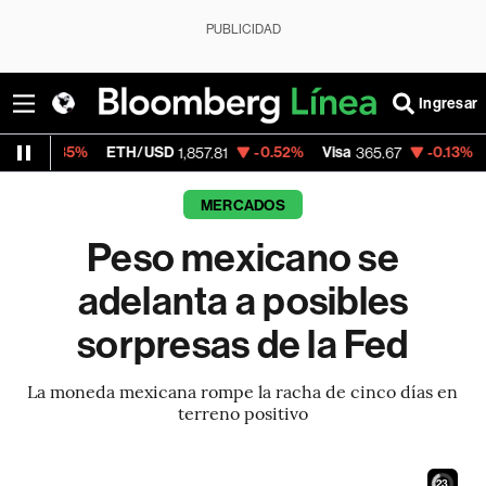
PUBLICIDAD
Ingresar
ETH/USD
-0.52%
Visa
-0.13%
MercadoLibre
1,857.81
365.67
MERCADOS
Peso mexicano se
adelanta a posibles
sorpresas de la Fed
La moneda mexicana rompe la racha de cinco días en
terreno positivo
21