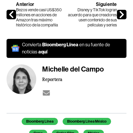
Anterior
Siguiente
Bezos vende casi US$350
Disney y TikTok logran
millones en acciones de
acuerdo para que creadores
Amazon tras máximo
usen contenido de sus
histórico de la compañía
películas y series
Convierta
Bloomberg Línea
en su fuente de
noticias
aquí
Michelle del Campo
Reportera
Temas de este artículo
Bloomberg Línea
Bloomberg Línea México