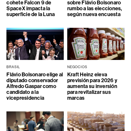
cohete Falcon 9 de
sobre Flávio Bolsonaro
SpaceX impacta la
rumbo a las elecciones,
superficie de la Luna
según nueva encuesta
BRASIL
NEGOCIOS
Flávio Bolsonaro elige al
Kraft Heinz eleva
diputado conservador
previsión para 2026 y
Alfredo Gaspar como
aumenta su inversión
candidato a la
para revitalizar sus
vicepresidencia
marcas