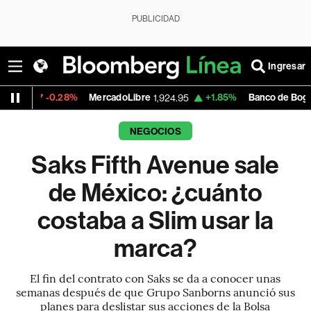
PUBLICIDAD
Ingresar
0.28%
MercadoLibre
+1.85%
Banco de Bogota
1,924.95
38,720.0
NEGOCIOS
Saks Fifth Avenue sale
de México: ¿cuánto
costaba a Slim usar la
marca?
El fin del contrato con Saks se da a conocer unas
semanas después de que Grupo Sanborns anunció sus
planes para deslistar sus acciones de la Bolsa