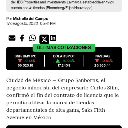
de HBC Properties and Investments. La marca, establecida en 1924,
cuenta con 41 tiendas
(Bloomberg/Elijah Nouvelage)
Por
Michelle del Campo
17 de agosto, 2022 | 05:41 PM
ÚLTIMAS
COTIZACIONES
S&P/BMV IPC
DÓLAR SPOT
NASDAQ
-0.46%
+0.03%
-0.83%
66,525.18
17.2409
26,363.44
Ciudad de México — Grupo Sanborns, el
negocio minorista del empresario Carlos Slim,
confirmó el fin del contrato de licencia que le
permitía utilizar la marca de tiendas
departamentales de alta gama, Saks Fifth
Avenue en México.