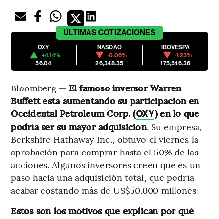
ÚLTIMAS
COTIZACIONES
OXY
NASDAQ
IBOVESPA
+4.14%
-0.06%
-1.23%
56.04
26,348.35
175,546.36
Bloomberg —
El famoso inversor Warren
Buffett está aumentando su participación en
Occidental Petroleum Corp. (
) en lo que
OXY
podría ser su mayor adquisición
. Su empresa,
Berkshire Hathaway Inc., obtuvo el viernes la
aprobación para comprar hasta el 50% de las
acciones. Algunos inversores creen que es un
paso hacia una adquisición total, que podría
acabar costando más de US$50.000 millones.
Estos son los motivos que explican por qué