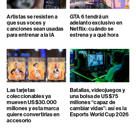
Artistas se resisten a
GTA 6 tendrá un
que sus voces y
adelanto exclusivo en
canciones sean usadas
Netflix: cuándo se
para entrenar a la IA
estrena y a qué hora
Las tarjetas
Batallas, videojuegos y
coleccionables ya
una bolsa de US$75
mueven US$30.000
millones “capaz de
millones y esta marca
cambiar vidas”: así es la
quiere convertirlas en
Esports World Cup 2026
accesorio