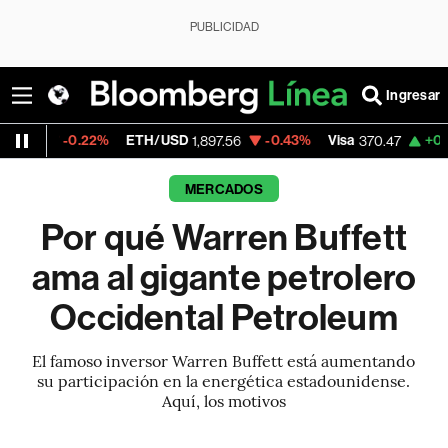
PUBLICIDAD
Ingresar
22%
ETH/USD
-0.43%
Visa
+0.52%
Mercad
1,897.56
370.47
MERCADOS
Por qué Warren Buffett
ama al gigante petrolero
Occidental Petroleum
El famoso inversor Warren Buffett está aumentando
su participación en la energética estadounidense.
Aquí, los motivos