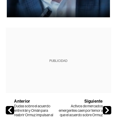
PUBLICIDAD
Anterior
Siguiente
Dudas sobre el acuerdo
Activos de mercados
entre Irán y Omán para
emergentes caen por temor a
reabrir Ormuz impulsan al
que el acuerdo sobre Ormuz