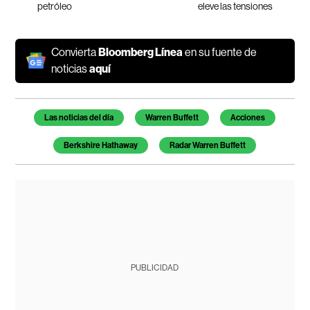
petróleo
eleve las tensiones
Convierta
Bloomberg Línea
en su fuente de
noticias
aquí
Temas de este artículo
Las noticias del día
Warren Buffett
Acciones
Berkshire Hathaway
Radar Warren Buffett
PUBLICIDAD