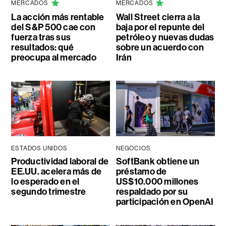
MERCADOS
MERCADOS
La acción más rentable
Wall Street cierra a la
del S&P 500 cae con
baja por el repunte del
fuerza tras sus
petróleo y nuevas dudas
resultados: qué
sobre un acuerdo con
preocupa al mercado
Irán
ESTADOS UNIDOS
NEGOCIOS
Productividad laboral de
SoftBank obtiene un
EE.UU. acelera más de
préstamo de
lo esperado en el
US$10.000 millones
segundo trimestre
respaldado por su
participación en OpenAI